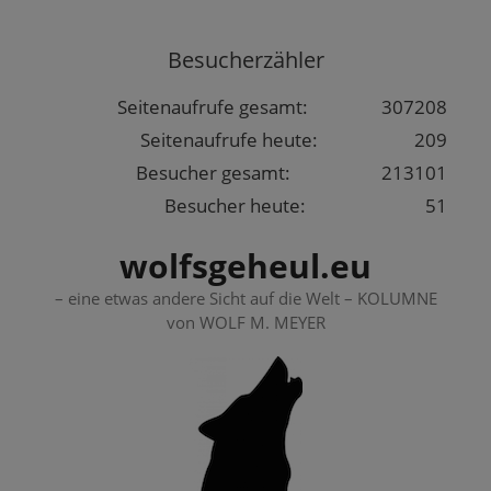
Springe
zum
Besucherzähler
Inhalt
Seitenaufrufe gesamt:
307208
Seitenaufrufe heute:
209
Besucher gesamt:
213101
Besucher heute:
51
wolfsgeheul.eu
– eine etwas andere Sicht auf die Welt – KOLUMNE
von WOLF M. MEYER