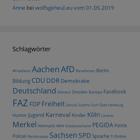
Anne
bei
wolfsgeheul.eu vom 01.05.2019
Schlagwörter
AfD
Aachen
Berlin
Benehmen
#FreeDeniz
CDU
DDR
Demokratie
Bildung
Deutschland
Facebook
Dresden
Europa
Diktatur
FAZ
Freiheit
FDP
Gott
Goethe
Golf
Hamburg
Genuß
Köln
Karneval
Jugend
Kinder
Humor
Lindner
Merkel
PEGIDA
Politik
Neonazis
NRW
Ostdeutschland
Sachsen
SPD
Polizei
Sprache
T-Online
Rechtsstaat