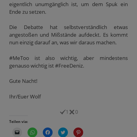
eigentlich unumgänglich ist, um dem Spuk ein
Ende zu setzen.
Die Debatte hat selbstverständlich etwas
angestoßen und Mißstände aufdeckt. Es kommt
nun einzig darauf an, was wir daraus machen.
#MeToo ist also wichtig, aber mindestens
genauso wichtig ist #FreeDeniz.
Gute Nacht!
Ihr/Euer Wolf
1
0
Teilen via:
K
K
K
K
K
l
l
l
l
l