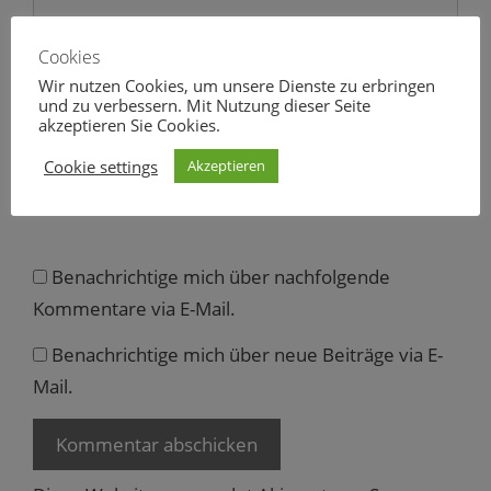
f
f
n
e
Name
Cookies
t
)
Wir nutzen Cookies, um unsere Dienste zu erbringen
und zu verbessern. Mit Nutzung dieser Seite
E-
akzeptieren Sie Cookies.
Mail
Cookie settings
Akzeptieren
Website
Benachrichtige mich über nachfolgende
Kommentare via E-Mail.
Benachrichtige mich über neue Beiträge via E-
Mail.