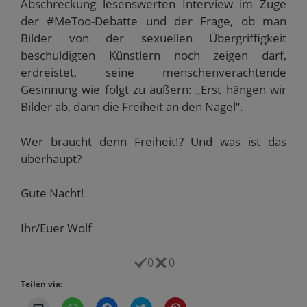
Abschreckung lesenswerten Interview im Zuge
der #MeToo-Debatte und der Frage, ob man
Bilder von der sexuellen Übergriffigkeit
beschuldigten Künstlern noch zeigen darf,
erdreistet, seine menschenverachtende
Gesinnung wie folgt zu äußern: „Erst hängen wir
Bilder ab, dann die Freiheit an den Nagel“.
Wer braucht denn Freiheit!? Und was ist das
überhaupt?
Gute Nacht!
Ihr/Euer Wolf
0
0
Teilen via:
K
K
K
K
K