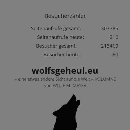
Springe
zum
Besucherzähler
Inhalt
Seitenaufrufe gesamt:
307785
Seitenaufrufe heute:
210
Besucher gesamt:
213469
Besucher heute:
80
wolfsgeheul.eu
– eine etwas andere Sicht auf die Welt – KOLUMNE
von WOLF M. MEYER