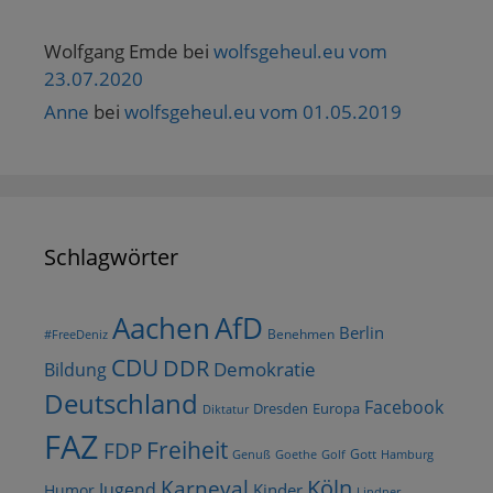
Wolfgang Emde
bei
wolfsgeheul.eu vom
23.07.2020
Anne
bei
wolfsgeheul.eu vom 01.05.2019
Schlagwörter
AfD
Aachen
Berlin
Benehmen
#FreeDeniz
CDU
DDR
Demokratie
Bildung
Deutschland
Facebook
Dresden
Europa
Diktatur
FAZ
Freiheit
FDP
Gott
Goethe
Golf
Hamburg
Genuß
Köln
Karneval
Jugend
Kinder
Humor
Lindner