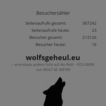
Springe
zum
Besucherzähler
Inhalt
Seitenaufrufe gesamt:
307242
Seitenaufrufe heute:
23
Besucher gesamt:
213126
Besucher heute:
16
wolfsgeheul.eu
– eine etwas andere Sicht auf die Welt – KOLUMNE
von WOLF M. MEYER