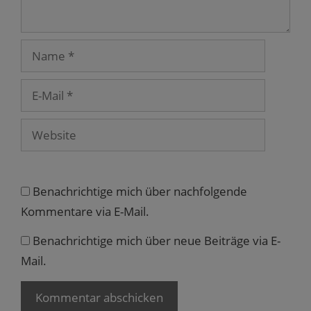
t
e
r
g
e
Name
ö
f
f
n
e
E-
t
Mail
)
Website
Benachrichtige mich über nachfolgende
Kommentare via E-Mail.
Benachrichtige mich über neue Beiträge via E-
Mail.