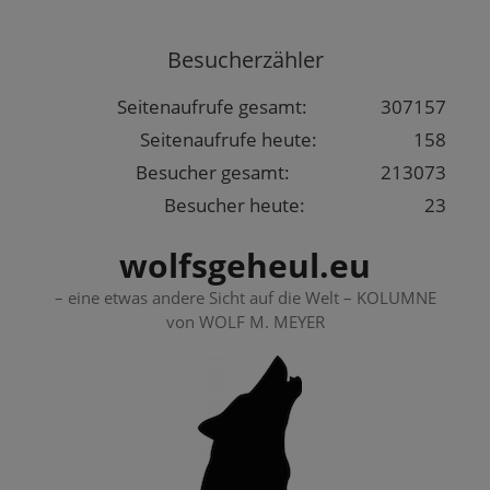
Springe
zum
Besucherzähler
Inhalt
Seitenaufrufe gesamt:
307157
Seitenaufrufe heute:
158
Besucher gesamt:
213073
Besucher heute:
23
wolfsgeheul.eu
– eine etwas andere Sicht auf die Welt – KOLUMNE
von WOLF M. MEYER