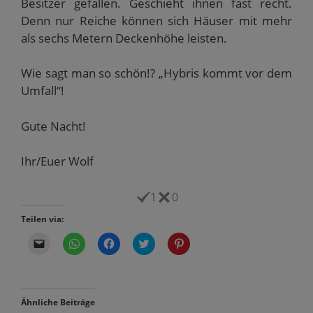
Besitzer gefallen. Geschieht ihnen fast recht.
Denn nur Reiche können sich Häuser mit mehr
als sechs Metern Deckenhöhe leisten.
Wie sagt man so schön!? „Hybris kommt vor dem
Umfall“!
Gute Nacht!
Ihr/Euer Wolf
1
0
Teilen via:
K
K
K
K
K
l
l
l
l
l
i
i
i
i
i
c
c
c
c
c
k
k
k
k
k
e
e
,
,
,
n
n
u
u
u
Ähnliche Beiträge
,
,
m
m
m