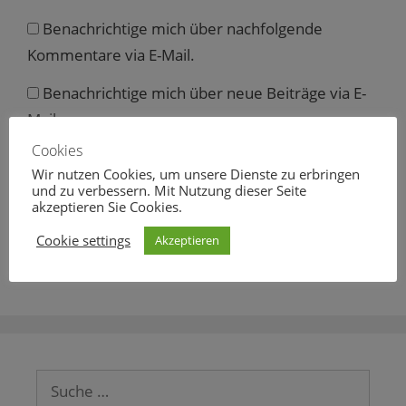
Benachrichtige mich über nachfolgende
Kommentare via E-Mail.
Benachrichtige mich über neue Beiträge via E-
Mail.
Cookies
Wir nutzen Cookies, um unsere Dienste zu erbringen
und zu verbessern. Mit Nutzung dieser Seite
akzeptieren Sie Cookies.
Diese Website verwendet Akismet, um Spam zu
reduzieren.
Erfahre mehr darüber, wie deine
Cookie settings
Akzeptieren
Kommentardaten verarbeitet werden
.
Suche
nach: