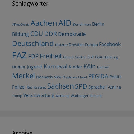
Schlagwörter
AfD
Aachen
Berlin
Benehmen
#FreeDeniz
CDU
DDR
Demokratie
Bildung
Deutschland
Facebook
Dresden
Europa
Diktatur
FAZ
Freiheit
FDP
Gott
Goethe
Golf
Hamburg
Genuß
Köln
Karneval
Jugend
Kinder
Humor
Lindner
Merkel
PEGIDA
Politik
Neonazis
NRW
Ostdeutschland
Sachsen
SPD
Polizei
Sprache
T-Online
Rechtsstaat
Verantwortung
Wutbürger
Trump
Werbung
Zukunft
Archive