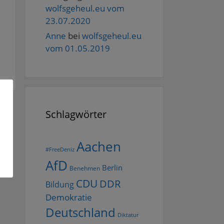
wolfsgeheul.eu vom
23.07.2020
Anne
bei
wolfsgeheul.eu
vom 01.05.2019
Schlagwörter
Aachen
#FreeDeniz
AfD
Berlin
Benehmen
CDU
DDR
Bildung
Demokratie
Deutschland
Diktatur