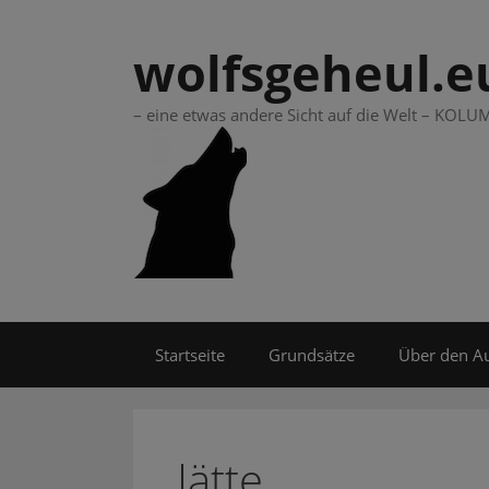
Springe
zum
wolfsgeheul.e
Inhalt
– eine etwas andere Sicht auf die Welt – KO
Startseite
Grundsätze
Über den A
Jätte