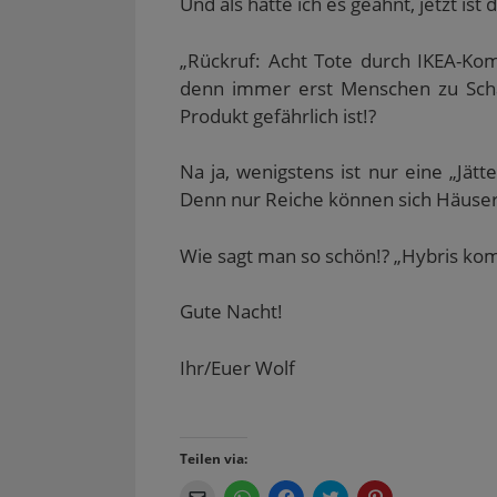
Und als hätte ich es geahnt, jetzt ist
„Rückruf: Acht Tote durch IKEA-Ko
denn immer erst Menschen zu Sch
Produkt gefährlich ist!?
Na ja, wenigstens ist nur eine „Jätte
Denn nur Reiche können sich Häuser
Wie sagt man so schön!? „Hybris ko
Gute Nacht!
Ihr/Euer Wolf
Teilen via:
K
K
K
K
K