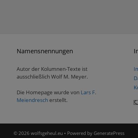
Namensnennungen
I
Autor der Kolumnen-Texte ist
I
ausschließlich Wolf M. Meyer.
D
K
Die Homepage wurde von
Lars F.
Meiendresch
erstellt.
© 2026 wolfsgeheul.eu
• Powered by
GeneratePress