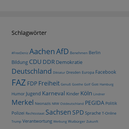
Schlagwörter
AfD
Aachen
Berlin
Benehmen
#FreeDeniz
CDU
DDR
Demokratie
Bildung
Deutschland
Facebook
Dresden
Europa
Diktatur
FAZ
Freiheit
FDP
Gott
Goethe
Golf
Hamburg
Genuß
Köln
Karneval
Jugend
Kinder
Humor
Lindner
Merkel
PEGIDA
Politik
Neonazis
NRW
Ostdeutschland
Sachsen
SPD
Polizei
Sprache
T-Online
Rechtsstaat
Verantwortung
Wutbürger
Trump
Werbung
Zukunft