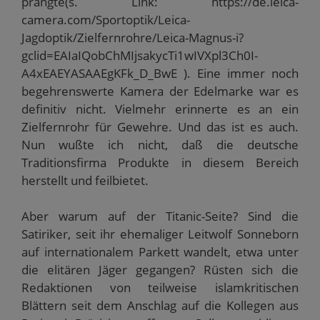
prangte(s. Link: https://de.leica-
camera.com/Sportoptik/Leica-
Jagdoptik/Zielfernrohre/Leica-Magnus-i?
gclid=EAIaIQobChMIjsakycTi1wIVXpl3Ch0I-
A4xEAEYASAAEgKFk_D_BwE ). Eine immer noch
begehrenswerte Kamera der Edelmarke war es
definitiv nicht. Vielmehr erinnerte es an ein
Zielfernrohr für Gewehre. Und das ist es auch.
Nun wußte ich nicht, daß die deutsche
Traditionsfirma Produkte in diesem Bereich
herstellt und feilbietet.
Aber warum auf der Titanic-Seite? Sind die
Satiriker, seit ihr ehemaliger Leitwolf Sonneborn
auf internationalem Parkett wandelt, etwa unter
die elitären Jäger gegangen? Rüsten sich die
Redaktionen von teilweise islamkritischen
Blättern seit dem Anschlag auf die Kollegen aus