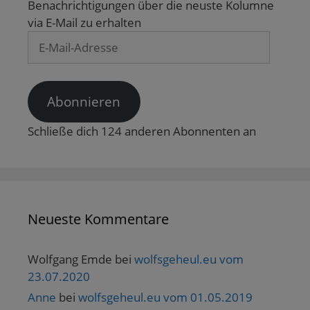
e
Benachrichtigungen über die neuste Kolumne
m
F
via E-Mail zu erhalten
e
n
E-
s
Mail-
t
e
Adresse
r
g
e
Abonnieren
ö
f
f
n
Schließe dich 124 anderen Abonnenten an
e
t
)
Neueste Kommentare
Wolfgang Emde
bei
wolfsgeheul.eu vom
23.07.2020
Anne
bei
wolfsgeheul.eu vom 01.05.2019