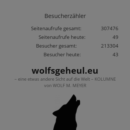
Springe
zum
Besucherzähler
Inhalt
Seitenaufrufe gesamt:
307476
Seitenaufrufe heute:
49
Besucher gesamt:
213304
Besucher heute:
43
wolfsgeheul.eu
– eine etwas andere Sicht auf die Welt – KOLUMNE
von WOLF M. MEYER