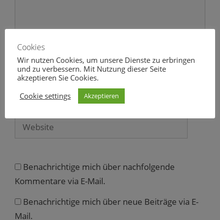
u
)
e
m
F
e
n
s
Cookies
t
e
Wir nutzen Cookies, um unsere Dienste zu erbringen
r
Name
g
und zu verbessern. Mit Nutzung dieser Seite
e
akzeptieren Sie Cookies.
ö
f
E-
f
Cookie settings
Akzeptieren
n
Mail
e
t
)
Website
Benachrichtige mich über nachfolgende
Kommentare via E-Mail.
Benachrichtige mich über neue Beiträge via E-
Mail.