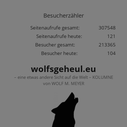
Springe
zum
Besucherzähler
Inhalt
Seitenaufrufe gesamt:
307548
Seitenaufrufe heute:
121
Besucher gesamt:
213365
Besucher heute:
104
wolfsgeheul.eu
– eine etwas andere Sicht auf die Welt – KOLUMNE
von WOLF M. MEYER