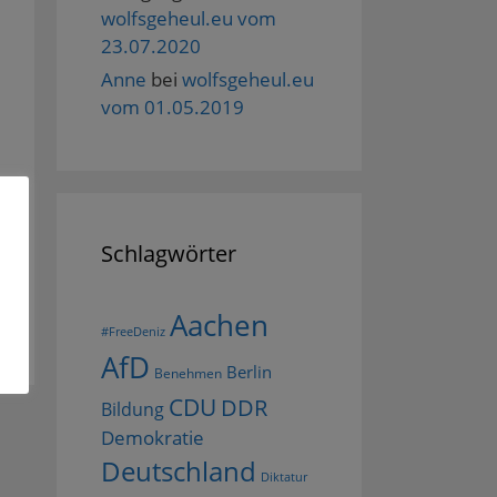
wolfsgeheul.eu vom
23.07.2020
Anne
bei
wolfsgeheul.eu
vom 01.05.2019
Schlagwörter
Aachen
#FreeDeniz
AfD
Berlin
Benehmen
CDU
DDR
Bildung
Demokratie
Deutschland
Diktatur