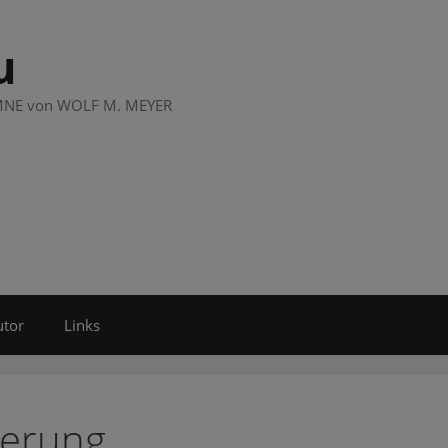
u
LUMNE von WOLF M. MEYER
utor
Links
ierung