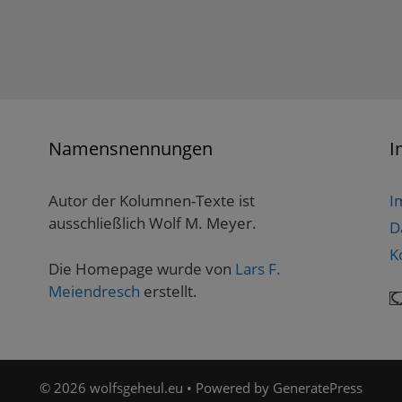
Namensnennungen
I
Autor der Kolumnen-Texte ist
I
ausschließlich Wolf M. Meyer.
D
K
Die Homepage wurde von
Lars F.
Meiendresch
erstellt.
© 2026 wolfsgeheul.eu
• Powered by
GeneratePress