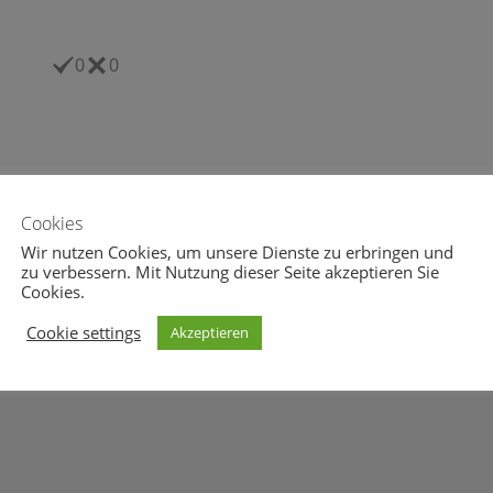
0
0
Cookies
Wir nutzen Cookies, um unsere Dienste zu erbringen und
n
,
Doping
,
Eintracht Frankfurt
,
Felix Loch
,
Gabriel
,
Gold
,
zu verbessern. Mit Nutzung dieser Seite akzeptieren Sie
eitsregierung
,
Narren
,
Oxfam
,
Rücktritt
,
Schulz
,
Sexorgien
,
Cookies.
Cookie settings
Akzeptieren