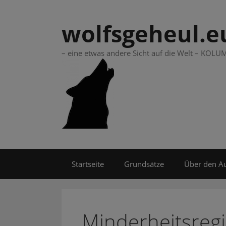
Springe
zum
wolfsgeheul.e
Inhalt
– eine etwas andere Sicht auf die Welt – KO
Startseite
Grundsätze
Über den A
Minderheitsreg