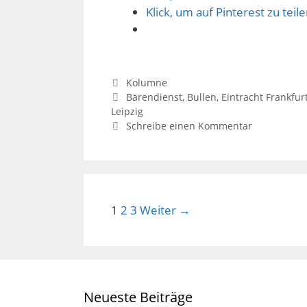
Klick, um auf Pinterest zu tei
Kategorien
Kolumne
Schlagwörter
Bärendienst
,
Bullen
,
Eintracht Frankfur
Leipzig
Schreibe einen Kommentar
Beitrags-
1
2
3
Weiter →
Navigation
Neueste Beiträge