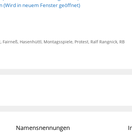
len (Wird in neuem Fenster geöffnet)
t
,
Fairneß
,
Hasenhüttl
,
Montagsspiele
,
Protest
,
Ralf Rangnick
,
RB
Namensnennungen
I