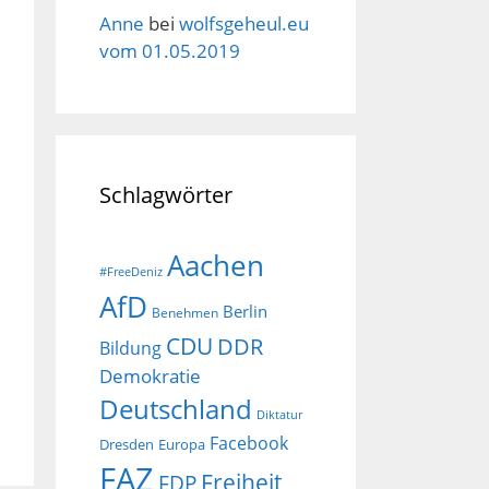
Anne
bei
wolfsgeheul.eu
vom 01.05.2019
Schlagwörter
Aachen
#FreeDeniz
AfD
Berlin
Benehmen
CDU
DDR
Bildung
Demokratie
Deutschland
Diktatur
Facebook
Dresden
Europa
FAZ
Freiheit
FDP