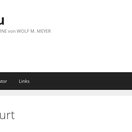
u
LUMNE von WOLF M. MEYER
utor
Links
urt