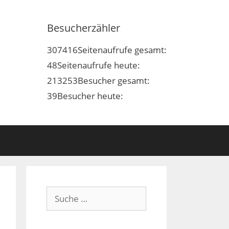
Besucherzähler
307416
Seitenaufrufe gesamt:
48
Seitenaufrufe heute:
213253
Besucher gesamt:
39
Besucher heute:
Suche
nach: