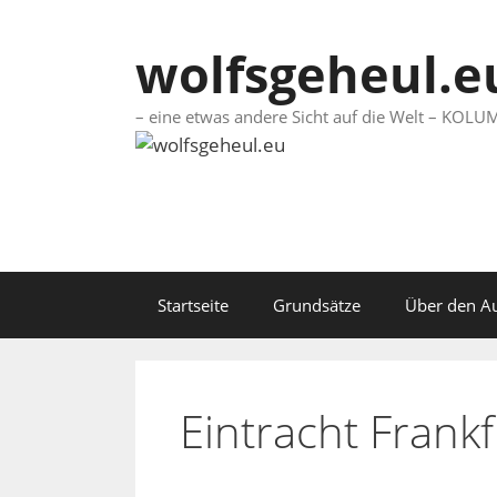
Springe
zum
wolfsgeheul.e
Inhalt
– eine etwas andere Sicht auf die Welt – KO
Startseite
Grundsätze
Über den A
Eintracht Frankf