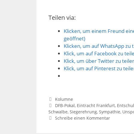
Teilen via:
Klicken, um einem Freund eine
geöffnet)
Klicken, um auf WhatsApp zu t
Klick, um auf Facebook zu tei
Klick, um über Twitter zu teil
Klick, um auf Pinterest zu tei
Kategorien
Kolumne
Schlagwörter
DFB-Pokal
,
Eintracht Frankfurt
,
Entschu
Schwalbe
,
Siegerehrung
,
Sympathie
,
Unspo
Schreibe einen Kommentar