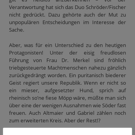
Verantwortung hat sich das Duo Schröder/Fischer
nicht gedrückt. Dazu gehörte auch der Mut zu
unpopulären Entscheidungen im Interesse der
Sache.
Aber, was für ein Unterschied zu den heutigen
Protagonisten! Unter der eisig freudlosen
Führung von Frau Dr. Merkel sind fröhlich
triebgesteuerte Machtmenschen nahezu gänzlich
zurückgedrängt worden. Ein puritanisch biederer
Geist regiert unsere Republik. Wenn er nicht so
ein mieser, aufgesetzter Hund, sprich auf
rheinisch so’ne fiese Möpp wäre, müßte man sich
über eine der wenigen Ausnahmen wie Söder fast
freuen. Auch Altmaier und Gabriel zählen noch
zum erweiterten Kreis. Aber der Rest!?