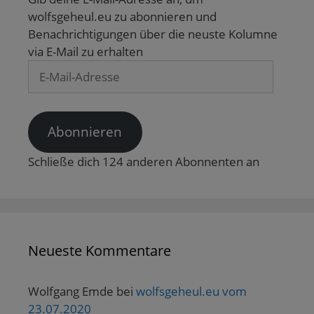
e
n
wolfsgeheul.eu zu abonnieren und
s
t
Benachrichtigungen über die neuste Kolumne
e
via E-Mail zu erhalten
r
g
E-
e
ö
Mail-
f
f
Adresse
n
e
t
Abonnieren
)
Schließe dich 124 anderen Abonnenten an
Neueste Kommentare
Wolfgang Emde
bei
wolfsgeheul.eu vom
23.07.2020