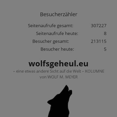
Springe
zum
Besucherzähler
Inhalt
Seitenaufrufe gesamt:
307227
Seitenaufrufe heute:
8
Besucher gesamt:
213115
Besucher heute:
5
wolfsgeheul.eu
– eine etwas andere Sicht auf die Welt – KOLUMNE
von WOLF M. MEYER