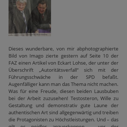
r
ö
f
f
f
d
f
n
n
f
i
f
e
e
n
n
n
t
t
e
n
e
)
)
t
e
t
)
u
)
e
m
F
e
n
s
Dieses wunderbare, von mir abphotographierte
t
e
Bild von Imago zierte gestern auf Seite 10 der
r
g
FAZ einen Artikel von Eckart Lohse, der unter der
e
ö
Überschrift „Autoritätsverfall“ sich mit der
f
f
Führungsschwäche in der SPD befaßt.
n
e
Augenfälliger kann man das Thema nicht machen.
t
)
Was für eine Freude, diesen beiden Lausbuben
bei der Arbeit zuzusehen! Testosteron, Wille zu
Gestaltung und demonstrativ gute Laune der
authentischen Art sind allgegenwärtig und treiben
die Protagonisten zu Höchstleistungen. Und – das
gilt es neidlos anzuerkennen – vor der