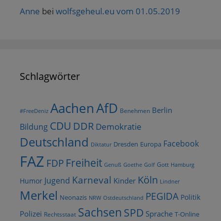
Anne
bei
wolfsgeheul.eu vom 01.05.2019
Schlagwörter
AfD
Aachen
Berlin
Benehmen
#FreeDeniz
CDU
DDR
Demokratie
Bildung
Deutschland
Facebook
Dresden
Europa
Diktatur
FAZ
Freiheit
FDP
Gott
Goethe
Golf
Hamburg
Genuß
Köln
Karneval
Jugend
Kinder
Humor
Lindner
Merkel
PEGIDA
Politik
Neonazis
NRW
Ostdeutschland
Sachsen
SPD
Polizei
Sprache
T-Online
Rechtsstaat