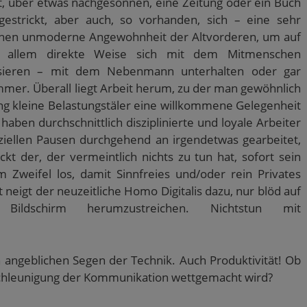
über etwas nachgesonnen, eine Zeitung oder ein Buch
gestrickt, aber auch, so vorhanden, sich – eine sehr
schen unmoderne Angewohnheit der Altvorderen, um auf
vor allem direkte Weise sich mit dem Mitmenschen
sieren – mit dem Nebenmann unterhalten oder gar
immer. Überall liegt Arbeit herum, zu der man gewöhnlich
ng kleine Belastungstäler eine willkommene Gelegenheit
 haben durchschnittlich disziplinierte und loyale Arbeiter
iziellen Pausen durchgehend an irgendetwas gearbeitet,
kt der, der vermeintlich nichts zu tun hat, sofort sein
 Zweifel los, damit Sinnfreies und/oder rein Privates
t neigt der neuzeitliche Homo Digitalis dazu, nur blöd auf
 Bildschirm herumzustreichen. Nichtstun mit
n angeblichen Segen der Technik. Auch Produktivität! Ob
schleunigung der Kommunikation wettgemacht wird?