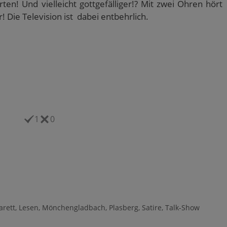
en! Und vielleicht gottgefälliger!? Mit zwei Ohren hört
 Die Television ist dabei entbehrlich.
1
0
arett
,
Lesen
,
Mönchengladbach
,
Plasberg
,
Satire
,
Talk-Show