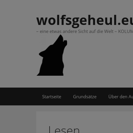
Springe
zum
wolfsgeheul.e
Inhalt
– eine etwas andere Sicht auf die Welt – KO
Startseite
Grundsätze
Über den A
Lesen