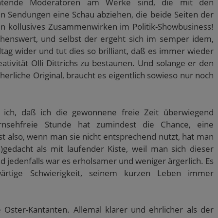
echtende Moderatoren am Werke sind, die mit den
en Sendungen eine Schau abziehen, die beide Seiten der
 Ein kollusives Zusammenwirken im Politik-Showbusiness!
sehenswert, und selbst der ergeht sich im semper idem,
tag wider und tut dies so brilliant, daß es immer wieder
eativität Olli Dittrichs zu bestaunen. Und solange er den
erliche Original, braucht es eigentlich sowieso nur noch
 ich, daß ich die gewonnene freie Zeit überwiegend
fernsehfreie Stunde hat zumindest die Chance, eine
t also, wenn man sie nicht entsprechend nutzt, hat man
edacht als mit laufender Kiste, weil man sich dieser
 jedenfalls war es erholsamer und weniger ärgerlich. Es
wärtige Schwierigkeit, seinem kurzen Leben immer
Oster-Kantanten. Allemal klarer und ehrlicher als der