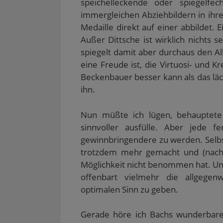
speichelleckende oder spiegelf
u
)
e
immergleichen Abziehbildern in ihr
m
F
Medaille direkt auf einer abbildet.
e
n
Außer Dittsche ist wirklich nichts 
s
t
spiegelt damit aber durchaus den All
e
r
eine Freude ist, die Virtuosi- und Kr
g
e
Beckenbauer besser kann als das läch
ö
f
ihn.
f
n
e
t
Nun müßte ich lügen, behauptete
)
sinnvoller ausfülle. Aber jede 
gewinnbringendere zu werden. Selbs
trotzdem mehr gemacht und (nach)g
Möglichkeit nicht benommen hat. Und
offenbart vielmehr die allgegen
optimalen Sinn zu geben.
Gerade höre ich Bachs wunderbare 