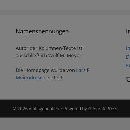
Namensnennungen
I
Autor der Kolumnen-Texte ist
I
ausschließlich Wolf M. Meyer.
D
K
Die Homepage wurde von
Lars F.
Meiendresch
erstellt.
© 2026 wolfsgeheul.eu
• Powered by
GeneratePress