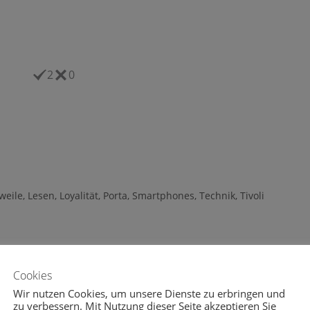
2
0
weile
,
Lesen
,
Loyalität
,
Porta
,
Smartphones
,
Technik
,
Tivoli
Cookies
12.04.2017
Wir nutzen Cookies, um unsere Dienste zu erbringen und
zu verbessern. Mit Nutzung dieser Seite akzeptieren Sie