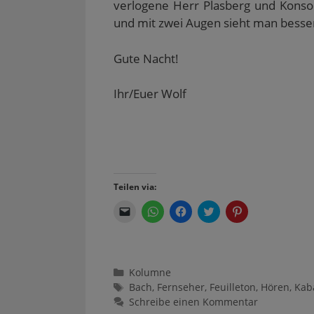
verlogene Herr Plasberg und Konsort
und mit zwei Augen sieht man besser!
Gute Nacht!
Ihr/Euer Wolf
Teilen via:
K
K
K
K
K
l
l
l
l
l
i
i
i
i
i
c
c
c
c
c
k
k
k
k
k
e
e
,
,
,
n
n
u
u
u
Kategorien
Kolumne
,
,
m
m
m
u
u
a
ü
a
Schlagwörter
Bach
,
Fernseher
,
Feuilleton
,
Hören
,
Kab
m
m
u
b
u
e
a
f
e
f
Schreibe einen Kommentar
i
u
F
r
P