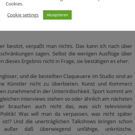
Cookies.
Cookie settings
Akzeptieren
1
0
r besitzt, verpaßt man nichts. Das kann ich nach über
nschränkungen sagen. Selbst die wenigen Ausflüge über
n dieses Ergebnis nicht in Frage, sie bestätigen es eher.
ngloser, und die bestellten Claqueuere im Studio sind an
ische Künstler nicht zu überbieten. Kunst und Kommerz
den zunehmend in der Unterirdischkeit. Sport kommt am
ggleichen Interviews stehen so oder ähnlich am nächsten
ser brauchen auch nicht das, was sich televisionär
Politik! Was will man da verpassen, was nicht später
st!? Und die unerträglichen Talkshows bringen schon
 außer daß überwiegend unfähige, unkritische,