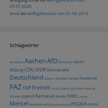
Wolfgang Emde
bei
wolfsgeheul.eu vom
23.07.2020
Anne
bei
wolfsgeheul.eu vom 01.05.2019
Schlagwörter
AfD
Aachen
Berlin
Benehmen
#FreeDeniz
CDU
DDR
Demokratie
Bildung
Deutschland
Facebook
Dresden
Europa
Diktatur
FAZ
Freiheit
FDP
Gott
Goethe
Golf
Hamburg
Genuß
Köln
Karneval
Jugend
Kinder
Humor
Lindner
Merkel
PEGIDA
Politik
Neonazis
NRW
Ostdeutschland