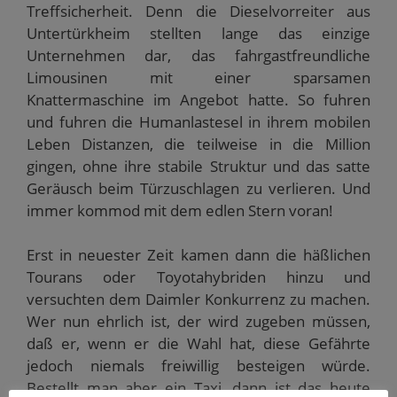
W
g
ö
ö
e
Treffsicherheit. Denn die Dieselvorreiter aus
i
e
f
f
ö
r
ö
f
f
f
Untertürkheim stellten lange das einzige
d
f
n
n
f
i
f
e
e
n
Unternehmen dar, das fahrgastfreundliche
n
n
t
t
e
n
e
)
)
t
Limousinen mit einer sparsamen
e
t
)
u
)
Knattermaschine im Angebot hatte. So fuhren
e
m
und fuhren die Humanlastesel in ihrem mobilen
F
e
Leben Distanzen, die teilweise in die Million
n
s
gingen, ohne ihre stabile Struktur und das satte
t
Geräusch beim Türzuschlagen zu verlieren. Und
e
r
immer kommod mit dem edlen Stern voran!
g
e
ö
f
Erst in neuester Zeit kamen dann die häßlichen
f
n
Tourans oder Toyotahybriden hinzu und
e
t
versuchten dem Daimler Konkurrenz zu machen.
)
Wer nun ehrlich ist, der wird zugeben müssen,
daß er, wenn er die Wahl hat, diese Gefährte
jedoch niemals freiwillig besteigen würde.
Bestellt man aber ein Taxi, dann ist das heute