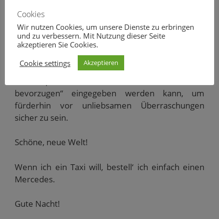
tatsächlich eine Markenlotterie, bei der eine
Cookies
leichte Verstimmung beim Fahrgast einkehrt,
Wir nutzen Cookies, um unsere Dienste zu erbringen
wenn keine Kühlerfigur vorfährt.
und zu verbessern. Mit Nutzung dieser Seite
akzeptieren Sie Cookies.
Da erscheint es nur konsequent, daß auf der App
Cookie settings
Akzeptieren
„mytaxi“ die Möglichkeit eingeräumt wird, bei den
Bestelloptionen „Mercedes-Benz Taxi
bevorzugen“ eingegeben werden kann, um
fürderhin vor unliebsamen Überraschungen
sicher zu sein.
Schöne, neue Welt!
Wenn ich ein Taxi will, bestell‘ ich einfach einen
Mercedes.
Gute Nacht!