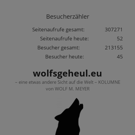
Springe
zum
Besucherzähler
Inhalt
Seitenaufrufe gesamt:
307271
Seitenaufrufe heute:
52
Besucher gesamt:
213155
Besucher heute:
45
wolfsgeheul.eu
– eine etwas andere Sicht auf die Welt – KOLUMNE
von WOLF M. MEYER