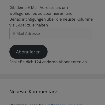
e
t
)
u
)
Gib deine E-Mail-Adresse an, um
e
m
wolfsgeheul.eu zu abonnieren und
F
e
Benachrichtigungen über die neuste Kolumne
n
s
via E-Mail zu erhalten
t
e
E-
r
g
Mail-
e
ö
Adresse
f
f
n
Abonnieren
e
t
)
Schließe dich 124 anderen Abonnenten an
Neueste Kommentare