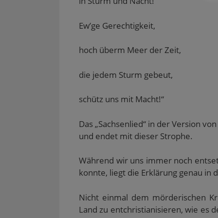
in Sturm und Nacht!
z
e
F
F
m
u
m
e
e
F
s
F
n
n
e
e
e
s
s
n
Ew’ge Gerechtigkeit,
n
n
t
t
s
d
s
e
e
t
e
t
r
r
e
n
e
g
g
r
hoch überm Meer der Zeit,
(
r
e
e
g
W
g
ö
ö
e
i
e
f
f
ö
die jedem Sturm gebeut,
r
ö
f
f
f
d
f
n
n
f
i
f
e
e
n
n
n
t
t
e
schütz uns mit Macht!“
n
e
)
)
t
e
t
)
u
)
e
Das „Sachsenlied“ in der Version vo
m
F
und endet mit dieser Strophe.
e
n
s
t
Während wir uns immer noch entset
e
r
konnte, liegt die Erklärung genau in
g
e
ö
f
Nicht einmal dem mörderischen Kret
f
n
Land zu entchristianisieren, wie es
e