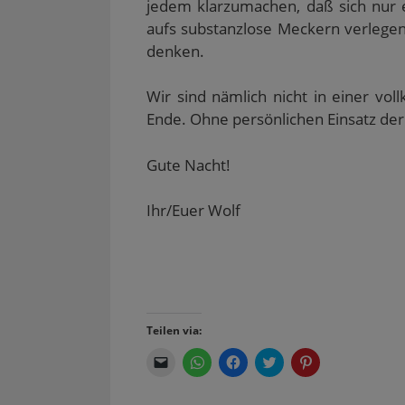
jedem klarzumachen, daß sich nur e
aufs substanzlose Meckern verlegen
denken.
Wir sind nämlich nicht in einer vo
Ende. Ohne persönlichen Einsatz de
Gute Nacht!
Ihr/Euer Wolf
Teilen via:
K
K
K
K
K
l
l
l
l
l
i
i
i
i
i
c
c
c
c
c