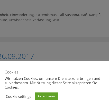
heit
,
Einwanderung
,
Extremismus
,
Fall Susanna
,
Haß
,
Kampf
,
nute
,
Unwissenheit
,
Verfassung
,
Wut
26.09.2017
Cookies
Wir nutzen Cookies, um unsere Dienste zu erbringen und
0
1
zu verbessern. Mit Nutzung dieser Seite akzeptieren Sie
Cookies.
Cookie settings
Akzeptieren