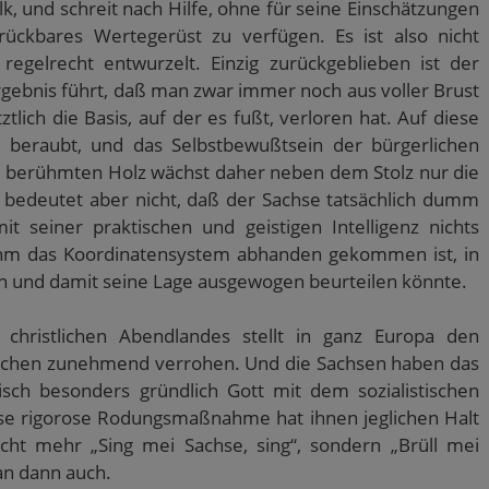
lk, und schreit nach Hilfe, ohne für seine Einschätzungen
rückbares Wertegerüst zu verfügen. Es ist also nicht
egelrecht entwurzelt. Einzig zurückgeblieben ist der
rgebnis führt, daß man zwar immer noch aus voller Brust
tlich die Basis, auf der es fußt, verloren hat. Auf diese
 beraubt, und das Selbstbewußtsein der bürgerlichen
m berühmten Holz wächst daher neben dem Stolz nur die
bedeutet aber nicht, daß der Sachse tatsächlich dumm
t seiner praktischen und geistigen Intelligenz nichts
ihm das Koordinatensystem abhanden gekommen ist, in
n und damit seine Lage ausgewogen beurteilen könnte.
hristlichen Abendlandes stellt in ganz Europa den
schen zunehmend verrohen. Und die Sachsen haben das
isch besonders gründlich Gott mit dem sozialistischen
se rigorose Rodungsmaßnahme hat ihnen jeglichen Halt
ht mehr „Sing mei Sachse, sing“, sondern „Brüll mei
an dann auch.