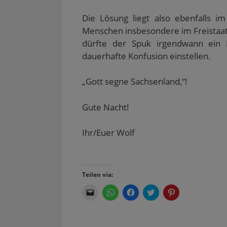
Die Lösung liegt also ebenfalls 
Menschen insbesondere im Freistaat 
dürfte der Spuk irgendwann ein 
dauerhafte Konfusion einstellen.
„Gott segne Sachsenland,“!
Gute Nacht!
Ihr/Euer Wolf
Teilen via:
K
K
K
K
K
l
l
l
l
l
i
i
i
i
i
c
c
c
c
c
k
k
k
k
k
e
e
,
,
,