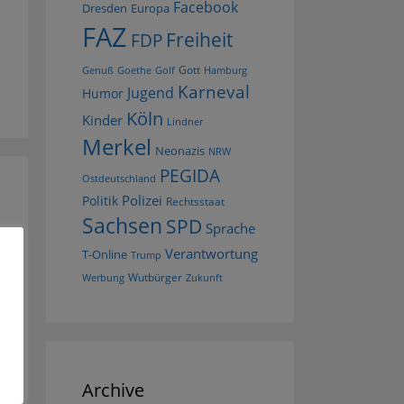
Facebook
Dresden
Europa
FAZ
Freiheit
FDP
Gott
Goethe
Golf
Hamburg
Genuß
Karneval
Jugend
Humor
Köln
Kinder
Lindner
Merkel
Neonazis
NRW
PEGIDA
Ostdeutschland
Polizei
Politik
Rechtsstaat
Sachsen
SPD
Sprache
Verantwortung
T-Online
Trump
Wutbürger
Werbung
Zukunft
Archive