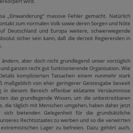
erkörpert wird.
ausa „Einwanderung“ massive Fehler gemacht. Natürlich
 Kontakt zum normalen Volk sowie deren Sorgen und Nöte
auf Deutschland und Europa weitere, schwerwiegende
solut sicher sein kann, daß die derzeit Regierenden in
.
 ändern, aber doch nicht grundlegend unser vorzüglich
 und ganzen recht gut funktionierende Organisation. Wie
Details komplizierten Tatsachen einem nunmehr stark
ß maßgeblich von eher geringerer Geistesgabe beseelt
ng in diesem Bereich offenbar eklatante Versäumnisse
isten das grundlegende Wissen, um die unbestreitbaren
e, die täglich mit Menschen umgehen, haben daher jetzt
 sich bietenden Gelegenheit für die grundsätzliche
unseres Rechtsstaates zu werben und so die verwirrten
extremistischen Lager zu befreien. Dazu gehört auch,