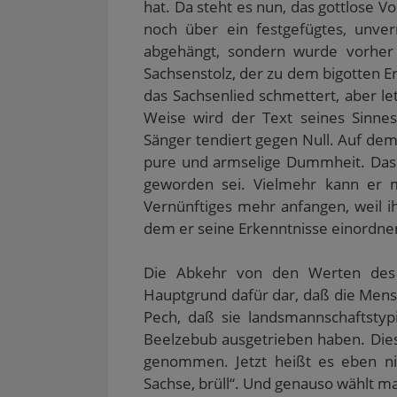
t
hat. Da steht es nun, das gottlose Vo
)
noch über ein festgefügtes, unver
abgehängt, sondern wurde vorher r
Sachsenstolz, der zu dem bigotten E
das Sachsenlied schmettert, aber letz
Weise wird der Text seines Sinnes
Sänger tendiert gegen Null. Auf de
pure und armselige Dummheit. Das 
geworden sei. Vielmehr kann er mi
Vernünftiges mehr anfangen, weil 
dem er seine Erkenntnisse einordne
Die Abkehr von den Werten des c
Hauptgrund dafür dar, daß die Men
Pech, daß sie landsmannschaftstyp
Beelzebub ausgetrieben haben. Die
genommen. Jetzt heißt es eben nic
Sachse, brüll“. Und genauso wählt m