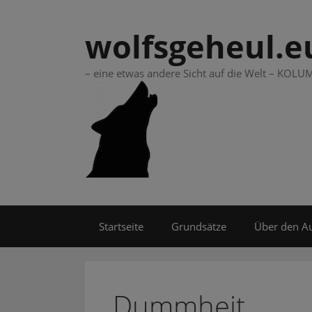
Springe
zum
wolfsgeheul.e
Inhalt
– eine etwas andere Sicht auf die Welt – KO
Startseite
Grundsätze
Über den A
Dummheit