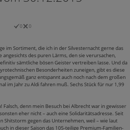
0
0
 im Sortiment, die ich in der Silvesternacht gerne das
re angesichts des puren Lärms, den sie verursachen,
finitiv sämtliche bösen Geister vertreiben lasse. Und da
yrotechnischen Besonderheiten zuneigen, gibt es diese
hrungsgemäß ganz entspannt auch noch nach dem großen
l im Jahr zu Aldi fahren muß. Sechs Stück für nur 1,99
! Falsch, denn mein Besuch bei Albrecht war in gewisser
onsten eher nicht – auch eine Solidaritätsadresse. Seit
in Shitstorm gegen das Unternehmen, weil – wie laut
ch in dieser Saison das 105-teilige Premium-Familien-