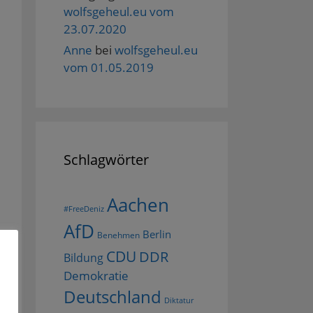
wolfsgeheul.eu vom
23.07.2020
Anne
bei
wolfsgeheul.eu
vom 01.05.2019
Schlagwörter
Aachen
#FreeDeniz
AfD
Berlin
Benehmen
CDU
DDR
Bildung
Demokratie
Deutschland
Diktatur