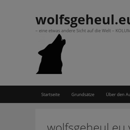
Springe
zum
wolfsgeheul.e
Inhalt
– eine etwas andere Sicht auf die Welt – KO
Startseite
Grundsätze
Über den A
wolfsgeheul.eu