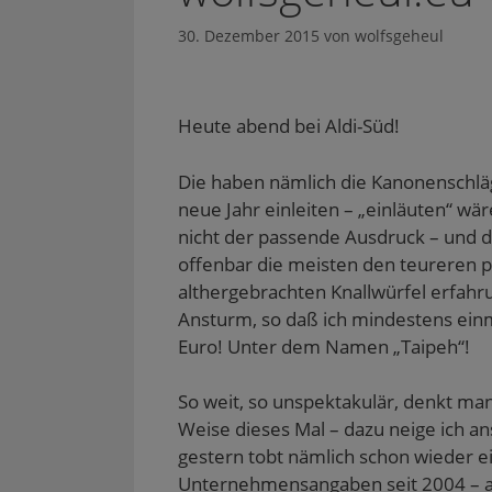
30. Dezember 2015
von
wolfsgeheul
Heute abend bei Aldi-Süd!
Die haben nämlich die Kanonenschläge
neue Jahr einleiten – „einläuten“ wä
nicht der passende Ausdruck – und de
offenbar die meisten den teureren p
althergebrachten Knallwürfel erfa
Ansturm, so daß ich mindestens einma
Euro! Unter dem Namen „Taipeh“!
So weit, so unspektakulär, denkt man
Weise dieses Mal – dazu neige ich ans
gestern tobt nämlich schon wieder e
Unternehmensangaben seit 2004 – au