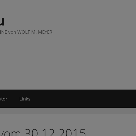
u
LUMNE von WOLF M. MEYER
utor
Links
 vom 30.12.2015