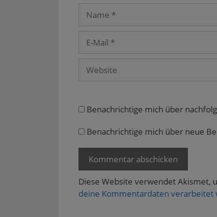
n
n
t
t
e
Name
n
e
)
)
t
e
t
)
u
)
e
E-
m
F
Mail
e
n
s
Website
t
e
r
g
e
ö
f
Benachrichtige mich über nachfol
f
n
e
Benachrichtige mich über neue Beit
t
)
Diese Website verwendet Akismet, 
deine Kommentardaten verarbeitet