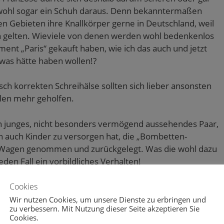
 wohl sogar ein Schuh daraus. Denn bekanntermaßen
 Gebieten ihre Knallkörper gerne in Deutschland, weil
en gelten. Wieviele von denen werden wohl bedenkenlos
ment „Paris“ gekauft haben, wie ich das auch und jetzt
twas hätte haben wollen!?
isch korrekten Schreihälse sollten sich lieber ansonsten
llen mehr geholfen.
in junges, nicht besonders vermögend aussehendes Paar,
n auch Kinder zu versorgen hat, die „Bombetten-
m Wagen genommen und zurückgelegt. Was die wohl dazu
den Fall ein vorbildliches Verhalten!
! Auf einen bunten, lauten und friedlichen
Cookies
Wir nutzen Cookies, um unsere Dienste zu erbringen und
zu verbessern. Mit Nutzung dieser Seite akzeptieren Sie
Cookies.