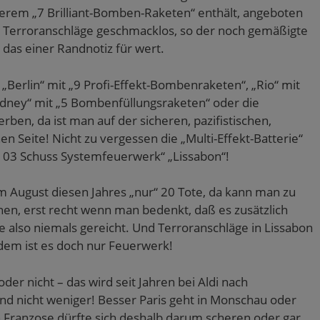
derem „7 Brilliant-Bomben-Raketen“ enthält, angeboten
en Terroranschläge geschmacklos, so der noch gemäßigte
t das einer Randnotiz für wert.
„Berlin“ mit „9 Profi-Effekt-Bombenraketen“, „Rio“ mit
idney“ mit „5 Bombenfüllungsraketen“ oder die
ben, da ist man auf der sicheren, pazifistischen,
hen Seite! Nicht zu vergessen die „Multi-Effekt-Batterie“
„103 Schuss Systemfeuerwerk“ „Lissabon“!
 im August diesen Jahres „nur“ 20 Tote, da kann man zu
en, erst recht wenn man bedenkt, daß es zusätzlich
e also niemals gereicht. Und Terroranschläge in Lissabon
rdem ist es doch nur Feuerwerk!
oder nicht – das wird seit Jahren bei Aldi nach
d nicht weniger! Besser Paris geht in Monschau oder
ein Franzose dürfte sich deshalb darum scheren oder gar