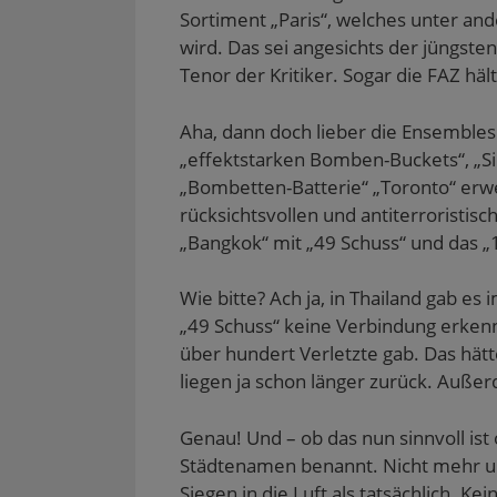
Sortiment „Paris“, welches unter an
wird. Das sei angesichts der jüngst
Tenor der Kritiker. Sogar die FAZ häl
Aha, dann doch lieber die Ensembles 
„effektstarken Bomben-Buckets“, „S
„Bombetten-Batterie“ „Toronto“ erwer
rücksichtsvollen und antiterroristisc
„Bangkok“ mit „49 Schuss“ und das 
Wie bitte? Ach ja, in Thailand gab es
„49 Schuss“ keine Verbindung erkenn
über hundert Verletzte gab. Das hätt
liegen ja schon länger zurück. Auße
Genau! Und – ob das nun sinnvoll ist 
Städtenamen benannt. Nicht mehr un
Siegen in die Luft als tatsächlich. K