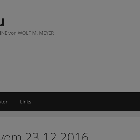
u
LUMNE von WOLF M. MEYER
utor
Links
 vom 23.12.2016