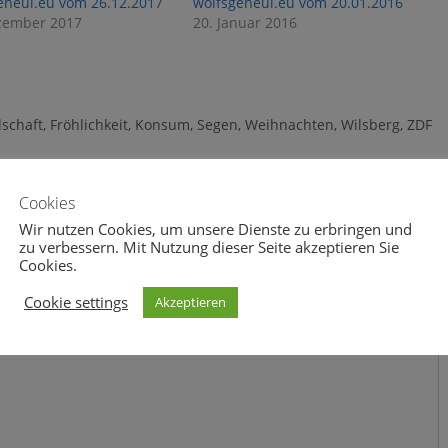
eheul.eu vom 26.12.2017
wolfsgeheul.eu vom 20.01.2016
zember 2017
20. Januar 2016
lschaft
,
Fröhlichkeit
,
Konsum
,
Segen
,
Weihnachten
,
Wilsberg
,
ZDF
Cookies
Wir nutzen Cookies, um unsere Dienste zu erbringen und
zu verbessern. Mit Nutzung dieser Seite akzeptieren Sie
Cookies.
Cookie settings
Akzeptieren