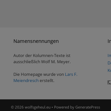
Namensnennungen
I
Autor der Kolumnen-Texte ist
I
ausschließlich Wolf M. Meyer.
D
K
Die Homepage wurde von
Lars F.
Meiendresch
erstellt.
© 2026 wolfsgeheul.eu
• Powered by
GeneratePress