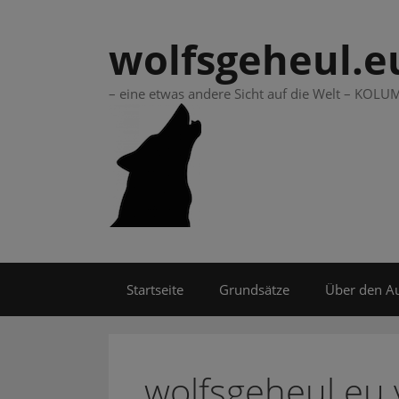
Springe
zum
wolfsgeheul.e
Inhalt
– eine etwas andere Sicht auf die Welt – KO
Startseite
Grundsätze
Über den A
wolfsgeheul.eu