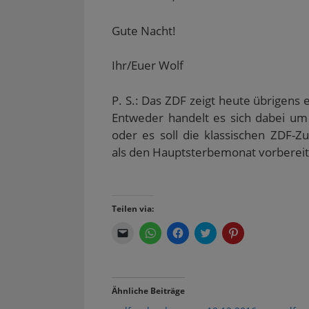
Gute Nacht!
Ihr/Euer Wolf
P. S.: Das ZDF zeigt heute übrigens 
Entweder handelt es sich dabei um 
oder es soll die klassischen ZDF-
als den Hauptsterbemonat vorbereit
Teilen via:
K
K
K
K
K
l
l
l
l
l
i
i
i
i
i
c
c
c
c
c
k
k
k
k
k
e
e
,
,
,
n
n
u
u
u
Ähnliche Beiträge
,
,
m
m
m
u
u
a
ü
a