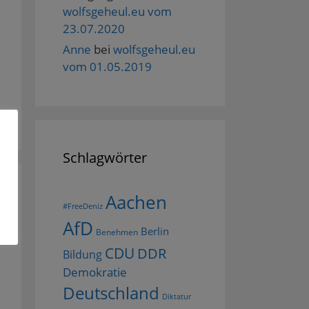
wolfsgeheul.eu vom
23.07.2020
Anne
bei
wolfsgeheul.eu
vom 01.05.2019
Schlagwörter
Aachen
#FreeDeniz
AfD
Berlin
Benehmen
CDU
DDR
Bildung
Demokratie
Deutschland
Diktatur