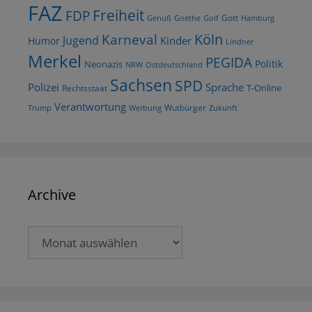
FAZ
Freiheit
FDP
Gott
Goethe
Golf
Hamburg
Genuß
Köln
Karneval
Jugend
Kinder
Humor
Lindner
Merkel
PEGIDA
Politik
Neonazis
NRW
Ostdeutschland
Sachsen
SPD
Polizei
Sprache
T-Online
Rechtsstaat
Verantwortung
Wutbürger
Trump
Werbung
Zukunft
Archive
Archive