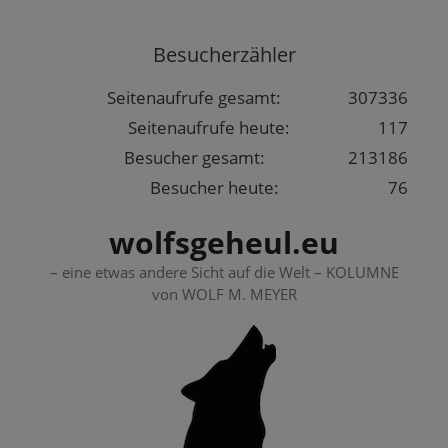
Springe
zum
Besucherzähler
Inhalt
Seitenaufrufe gesamt:
307336
Seitenaufrufe heute:
117
Besucher gesamt:
213186
Besucher heute:
76
wolfsgeheul.eu
– eine etwas andere Sicht auf die Welt – KOLUMNE
von WOLF M. MEYER