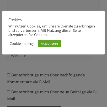
m
F
e
n
s
t
Cookies
e
r
Name
Wir nutzen Cookies, um unsere Dienste zu erbringen
g
e
und zu verbessern. Mit Nutzung dieser Seite
ö
akzeptieren Sie Cookies.
f
E-
f
n
Cookie settings
Akzeptieren
Mail
e
t
)
Website
Benachrichtige mich über nachfolgende
Kommentare via E-Mail.
Benachrichtige mich über neue Beiträge via E-
Mail.