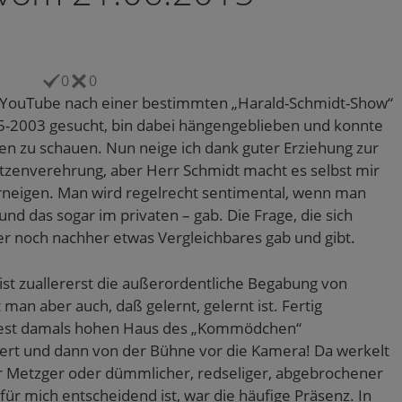
0
0
 YouTube nach einer bestimmten „Harald-Schmidt-Show“
95-2003 gesucht, bin dabei hängengeblieben und konnte
n zu schauen. Nun neige ich dank guter Erziehung zur
ötzenverehrung, aber Herr Schmidt macht es selbst mir
verneigen. Man wird regelrecht sentimental, wenn man
nd das sogar im privaten – gab. Die Frage, die sich
er noch nachher etwas Vergleichbares gab und gibt.
ist zuallererst die außerordentliche Begabung von
an aber auch, daß gelernt, gelernt ist. Fertig
ndest damals hohen Haus des „Kommödchen“
inert und dann von der Bühne vor die Kamera! Da werkelt
rter Metzger oder dümmlicher, redseliger, abgebrochener
für mich entscheidend ist, war die häufige Präsenz. In