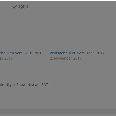
0
0
eheul.eu vom 07.01.2016
wolfsgeheul.eu vom 02.11.2017
uar 2016
2. November 2017
ate-Night-Show
,
Niveau
,
SAT1