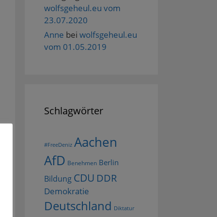
wolfsgeheul.eu vom
23.07.2020
Anne
bei
wolfsgeheul.eu
vom 01.05.2019
Schlagwörter
Aachen
#FreeDeniz
AfD
Berlin
Benehmen
CDU
DDR
Bildung
Demokratie
Deutschland
Diktatur