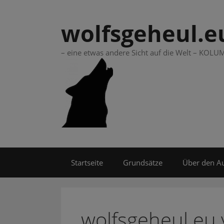
Springe
zum
wolfsgeheul.e
Inhalt
– eine etwas andere Sicht auf die Welt – KO
Startseite
Grundsätze
Über den A
wolfsgeheul.eu