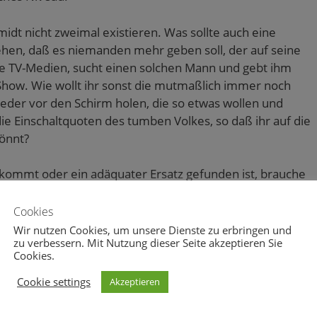
idt nicht zweimal existieren. Was sollte auch eine
ehen, daß es niemanden mehr geben soll, der auf seine
liebe TV-Medien, sucht einen solchen Mann und gebt ihm
-Show. Wie wollt ihr sonst die mutmaßlich immer noch
der vor den Schirm holen, die so etwas wollen und
ie Einschaltquoten des tumben Volkes, so daß ihr auf die
könnt?
kommt oder ein adäquater Ersatz gefunden ist, brauche
s gar nicht mehr. Die Buchindustrie und das Internet,
ven ist, können sich derweil an mir gütlich tun. Wenn
Cookies
einem die Kunden eben davon.
Wir nutzen Cookies, um unsere Dienste zu erbringen und
zu verbessern. Mit Nutzung dieser Seite akzeptieren Sie
Cookies.
Cookie settings
Akzeptieren