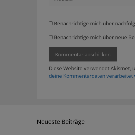
t
e
r
g
e
Benachrichtige mich über nachfol
ö
f
f
n
Benachrichtige mich über neue Beit
e
t
)
Diese Website verwendet Akismet, 
deine Kommentardaten verarbeitet
Neueste Beiträge