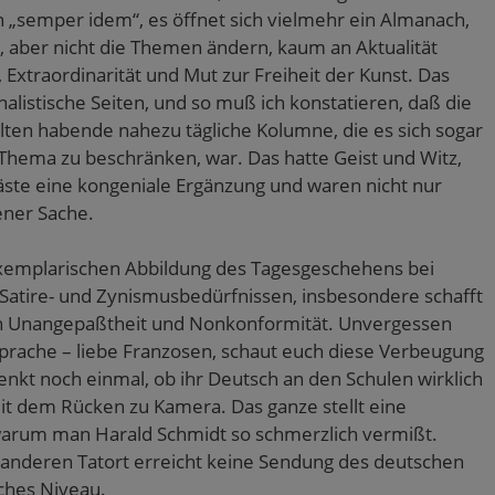
in „semper idem“, es öffnet sich vielmehr ein Almanach,
n, aber nicht die Themen ändern, kaum an Aktualität
Extraordinarität und Mut zur Freiheit der Kunst. Das
alistische Seiten, und so muß ich konstatieren, daß die
lten habende nahezu tägliche Kolumne, die es sich sogar
in Thema zu beschränken, war. Das hatte Geist und Witz,
Gäste eine kongeniale Ergänzung und waren nicht nur
ener Sache.
r exemplarischen Abbildung des Tagesgeschehens bei
, Satire- und Zynismusbedürfnissen, insbesondere schafft
n Unangepaßtheit und Nonkonformität. Unvergessen
Sprache – liebe Franzosen, schaut euch diese Verbeugung
nkt noch einmal, ob ihr Deutsch an den Schulen wirklich
mit dem Rücken zu Kamera. Das ganze stellt eine
 warum man Harald Schmidt so schmerzlich vermißt.
r anderen Tatort erreicht keine Sendung des deutschen
ches Niveau.