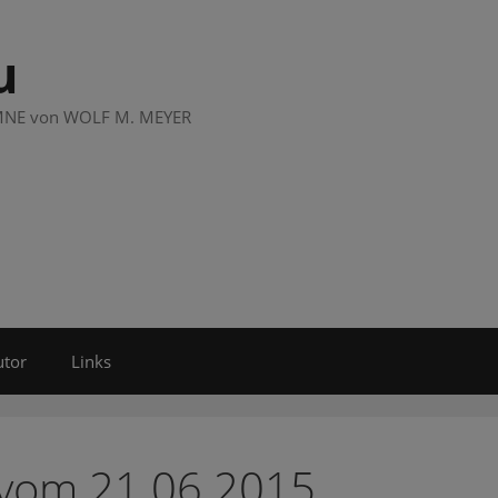
u
LUMNE von WOLF M. MEYER
utor
Links
 vom 21.06.2015