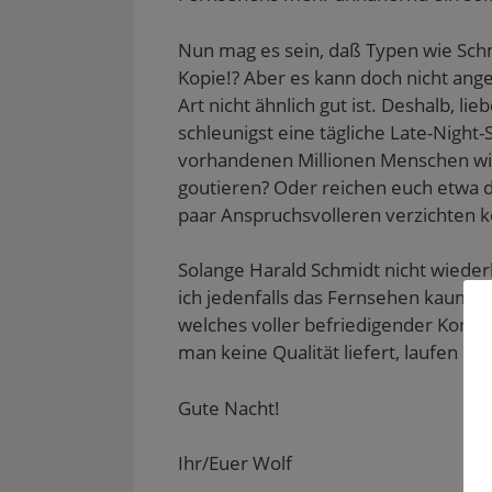
Nun mag es sein, daß Typen wie Schm
Kopie!? Aber es kann doch nicht ang
Art nicht ähnlich gut ist. Deshalb, 
schleunigst eine tägliche Late-Night
vorhandenen Millionen Menschen wie
goutieren? Oder reichen euch etwa d
paar Anspruchsvolleren verzichten 
Solange Harald Schmidt nicht wieder
ich jedenfalls das Fernsehen kaum bi
welches voller befriedigender Konser
man keine Qualität liefert, laufen 
Gute Nacht!
Ihr/Euer Wolf