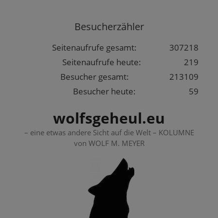
Springe
zum
Besucherzähler
Inhalt
Seitenaufrufe gesamt:
307218
Seitenaufrufe heute:
219
Besucher gesamt:
213109
Besucher heute:
59
wolfsgeheul.eu
– eine etwas andere Sicht auf die Welt – KOLUMNE
von WOLF M. MEYER