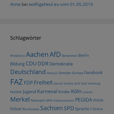
Anne
bei
wolfsgeheul.eu vom 01.05.2019
Schlagwörter
AfD
Aachen
Berlin
Benehmen
#FreeDeniz
CDU
DDR
Demokratie
Bildung
Deutschland
Facebook
Dresden
Europa
Diktatur
FAZ
Freiheit
FDP
Gott
Goethe
Golf
Hamburg
Genuß
Köln
Karneval
Jugend
Kinder
Humor
Lindner
Merkel
PEGIDA
Politik
Neonazis
NRW
Ostdeutschland
Sachsen
SPD
Polizei
Sprache
T-Online
Rechtsstaat