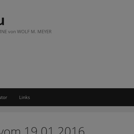
u
LUMNE von WOLF M. MEYER
utor
Links
 vom 19.01.2016