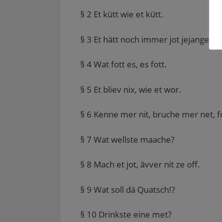
§ 2 Et kütt wie et kütt.
§ 3 Et hätt noch immer jot jejange.
§ 4 Wat fott es, es fott.
§ 5 Et bliev nix, wie et wor.
§ 6 Kenne mer nit, bruche mer net, f
§ 7 Wat wellste maache?
§ 8 Mach et jot, ävver nit ze off.
§ 9 Wat soll dä Quatsch!?
§ 10 Drinkste eine met?