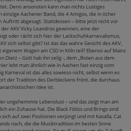
rtet. Denn ansonsten kann man nichts Lustiges
 einzige Aachener Band, die 4 Amigos, die in öcher
Auftritt abgesagt. Stattdessen – bitte jetzt nicht vor
 der AKV Vicky Leandros gewinnen, eine der
gt oder rächt sich hier der Lackschuhkarnevalismus,
V sich selbst gibt? Ist das das wahre Gesicht des AKV,
 eigenem Wagen am CSD in Köln teil? Ebenso auf Mainz
en Dietz – Gott hab ihn selig -, dem „Boten aus dem
ier lebt man ähnlich wie in Aachen fast einzig vom
ig Karneval ist das alles sowieso nicht, selbst wenn es
rt der Tradition des Derbleckens frönt, die durchaus
anarchistischen Idee ist.
 in der ungehemmte Lebenslust – und das zeigt man am
lich ein Zuhause hat. Die Black Fööss und Brings sind
sich auf zwei Positionen verjüngt und mit Kasalla, Cat
nds nach, die die Musiktradition im besten Sinne
ssenhauer produzieren. Da muß einem um die Zukunft