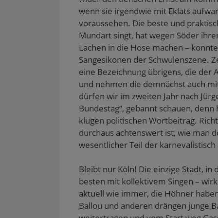
wenn sie irgendwie mit Eklats aufwa
voraussehen. Die beste und praktisch
Mundart singt, hat wegen Söder ihren 
Lachen in die Hose machen – konnte
Sangesikonen der Schwulenszene. Zei
eine Bezeichnung übrigens, die der AK
und nehmen die demnächst auch mit
dürfen wir im zweiten Jahr nach Jürg
Bundestag“, gebannt schauen, denn h
klugen politischen Wortbeitrag. Richt
durchaus achtenswert ist, wie man do
wesentlicher Teil der karnevalistisch 
Bleibt nur Köln! Die einzige Stadt,
besten mit kollektivem Singen – wirk
aktuell wie immer, die Höhner haben 
Ballou und anderen drängen junge Ba
weitertragen und vom Start weg Ga