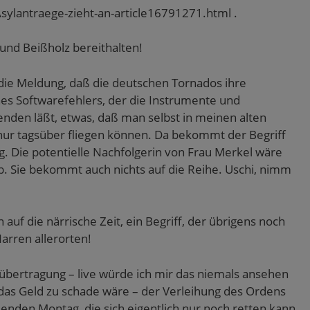
Asylantraege-zieht-an-article16791271.html .
und Beißholz bereithalten!
a die Meldung, daß die deutschen Tornados ihre
nes Softwarefehlers, der die Instrumente und
enden läßt, etwas, daß man selbst in meinen alten
nur tagsüber fliegen können. Da bekommt der Begriff
g. Die potentielle Nachfolgerin von Frau Merkel wäre
ob. Sie bekommt auch nichts auf die Reihe. Uschi, nimm
auf die närrische Zeit, ein Begriff, der übrigens noch
arren allerorten!
hübertragung – live würde ich mir das niemals ansehen
 das Geld zu schade wäre – der Verleihung des Ordens
nden Montag, die sich eigentlich nur noch retten kann,