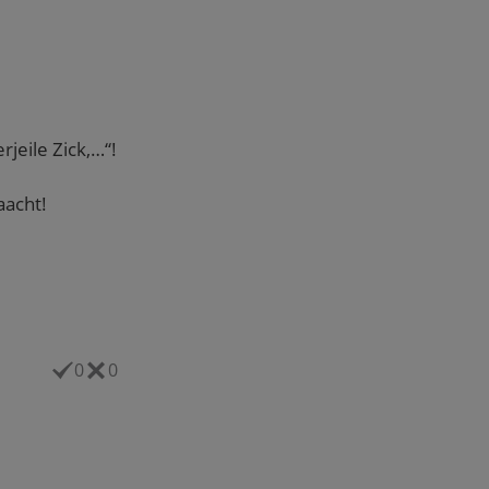
jeile Zick,…“!
aacht!
0
0