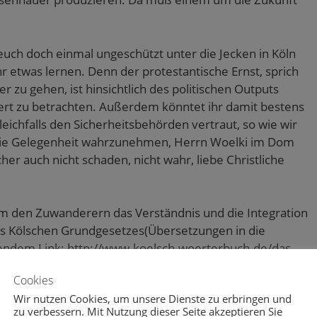
euch doch einmal ungeschützt unter die Jecken in Köln
hr etwas lernen. Denn der protestantische Ernst, sprich
 zu gehen, ist hinsichtlich des politischen Outputs
tert zu betrachten. Außerdem könntet ihr damit bestens
gleichfalls den Sicherheitsbehörden vertraut, so wie wir
 die Gelegenheit wahrzunehmen, Herrn Woelki im Dom
her auch nicht schaden, nicht wahr, liebe Christliche
um den Zuwanderern das Verständnis und die Integration
es Kölschen Grundgesetzes(Übersetzungen in die
endem Link: http://www.koelsch-woerterbuch.de/das-
sdeutsche Verfassung:
Cookies
Wir nutzen Cookies, um unsere Dienste zu erbringen und
zu verbessern. Mit Nutzung dieser Seite akzeptieren Sie