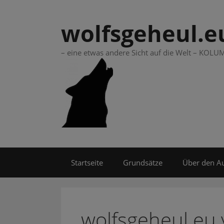
Springe
zum
wolfsgeheul.e
Inhalt
– eine etwas andere Sicht auf die Welt – KO
Startseite
Grundsätze
Über den A
wolfsgeheul.eu