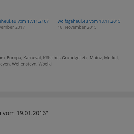
eheul.eu vom 17.11.2107
wolfsgeheul.eu vom 18.11.2015
vember 2017
18. November 2015
om
,
Europa
,
Karneval
,
Kölsches Grundgesetz
,
Mainz
,
Merkel
,
Leyen
,
Wellensteyn
,
Woelki
u vom 19.01.2016“