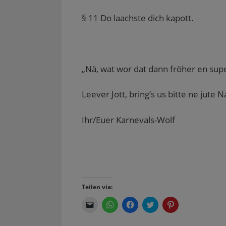
§ 11 Do laachste dich kapott.
„Nä, wat wor dat dann fröher en super
Leever Jott, bring’s us bitte ne jute N
Ihr/Euer Karnevals-Wolf
Teilen via:
K
K
K
K
K
l
l
l
l
l
i
i
i
i
i
c
c
c
c
c