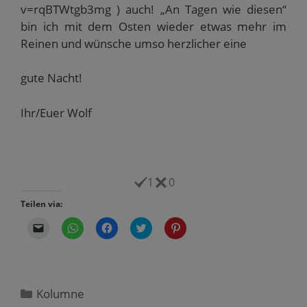
v=rqBTWtgb3mg ) auch! „An Tagen wie diesen“
bin ich mit dem Osten wieder etwas mehr im
Reinen und wünsche umso herzlicher eine
gute Nacht!
Ihr/Euer Wolf
1
0
Teilen via:
K
K
K
K
K
l
l
l
l
l
i
i
i
i
i
c
c
c
c
c
k
k
k
k
k
e
e
,
,
,
n
n
u
u
u
,
,
m
m
m
Kategorien
Kolumne
u
u
a
ü
a
m
m
u
b
u