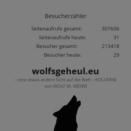
Springe
zum
Besucherzähler
Inhalt
Seitenaufrufe gesamt:
307606
Seitenaufrufe heute:
31
Besucher gesamt:
213418
Besucher heute:
29
wolfsgeheul.eu
– eine etwas andere Sicht auf die Welt – KOLUMNE
von WOLF M. MEYER