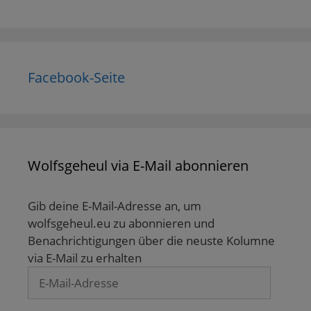
d
s
e
e
t
e
t
r
r
e
n
e
g
g
r
(
r
e
e
g
W
g
ö
ö
e
i
e
f
f
ö
r
ö
f
f
f
d
f
n
n
f
Facebook-Seite
i
f
e
e
n
n
n
t
t
e
n
e
)
)
t
e
t
)
u
)
e
m
F
e
n
Wolfsgeheul via E-Mail abonnieren
s
t
e
r
g
Gib deine E-Mail-Adresse an, um
e
ö
wolfsgeheul.eu zu abonnieren und
f
Benachrichtigungen über die neuste Kolumne
f
n
via E-Mail zu erhalten
e
t
E-
)
Mail-
Adresse