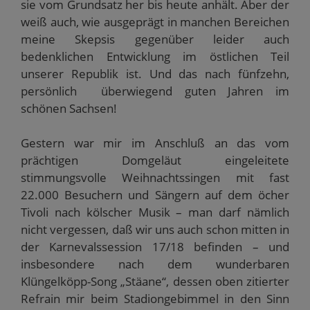
F
sie vom Grundsatz her bis heute anhält. Aber der
e
weiß auch, wie ausgeprägt in manchen Bereichen
n
s
meine Skepsis gegenüber leider auch
t
e
bedenklichen Entwicklung im östlichen Teil
r
g
unserer Republik ist. Und das nach fünfzehn,
e
ö
persönlich überwiegend guten Jahren im
f
f
schönen Sachsen!
n
e
t
)
Gestern war mir im Anschluß an das vom
prächtigen Domgeläut eingeleitete
stimmungsvolle Weihnachtssingen mit fast
22.000 Besuchern und Sängern auf dem öcher
Tivoli nach kölscher Musik – man darf nämlich
nicht vergessen, daß wir uns auch schon mitten in
der Karnevalssession 17/18 befinden – und
insbesondere nach dem wunderbaren
Klüngelköpp-Song „Stäane“, dessen oben zitierter
Refrain mir beim Stadiongebimmel in den Sinn