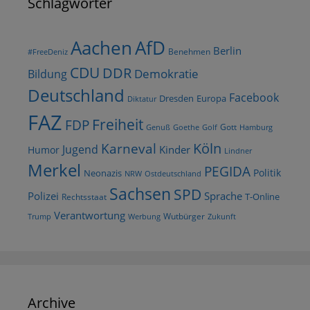
Schlagwörter
AfD
Aachen
Berlin
Benehmen
#FreeDeniz
CDU
DDR
Demokratie
Bildung
Deutschland
Facebook
Dresden
Europa
Diktatur
FAZ
Freiheit
FDP
Gott
Goethe
Golf
Hamburg
Genuß
Köln
Karneval
Jugend
Kinder
Humor
Lindner
Merkel
PEGIDA
Politik
Neonazis
NRW
Ostdeutschland
Sachsen
SPD
Polizei
Sprache
T-Online
Rechtsstaat
Verantwortung
Wutbürger
Trump
Werbung
Zukunft
Archive