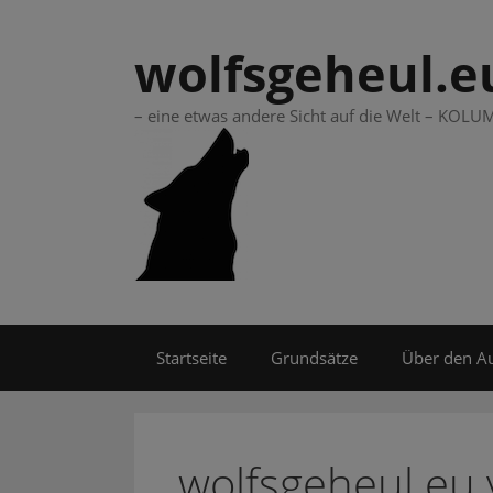
Springe
zum
wolfsgeheul.e
Inhalt
– eine etwas andere Sicht auf die Welt – KO
Startseite
Grundsätze
Über den A
wolfsgeheul.eu