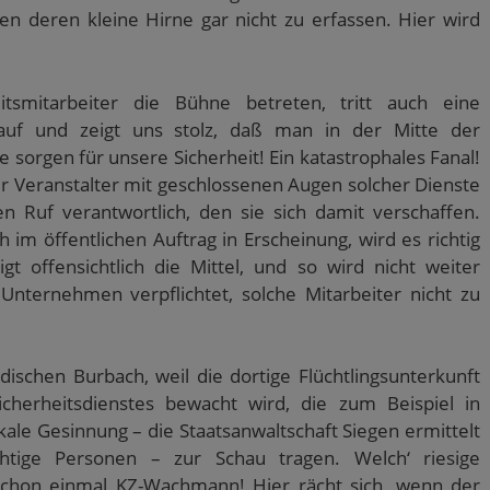
deren kleine Hirne gar nicht zu erfassen. Hier wird
itsmitarbeiter die Bühne betreten, tritt auch eine
auf und zeigt uns stolz, daß man in der Mitte der
 sorgen für unsere Sicherheit! Ein katastrophales Fanal!
r Veranstalter mit geschlossenen Augen solcher Dienste
en Ruf verantwortlich, den sie sich damit verschaffen.
 im öffentlichen Auftrag in Erscheinung, wird es richtig
gt offensichtlich die Mittel, und so wird nicht weiter
Unternehmen verpflichtet, solche Mitarbeiter nicht zu
ischen Burbach, weil die dortige Flüchtlingsunterkunft
icherheitsdienstes bewacht wird, die zum Beispiel in
kale Gesinnung – die Staatsanwaltschaft Siegen ermittelt
tige Personen – zur Schau tragen. Welch‘ riesige
chon einmal KZ-Wachmann! Hier rächt sich, wenn der