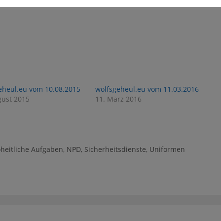
2
0
eheul.eu vom 10.08.2015
wolfsgeheul.eu vom 11.03.2016
gust 2015
11. März 2016
heitliche Aufgaben
,
NPD
,
Sicherheitsdienste
,
Uniformen