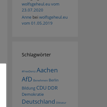
wolfsgeheul.eu vom
23.07.2020
Anne
bei
wolfsgeheul.eu
vom 01.05.2019
Schlagwörter
Aachen
#FreeDeniz
AfD
Berlin
Benehmen
CDU
DDR
Bildung
Demokratie
Deutschland
Diktatur