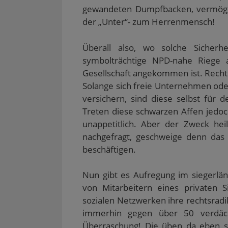
gewandeten Dumpfbacken, vermögen 
der „Unter“- zum Herrenmensch!
Überall also, wo solche Sicherhe
symbolträchtige NPD-nahe Riege 
Gesellschaft angekommen ist. Rechte
Solange sich freie Unternehmen ode
versichern, sind diese selbst für d
Treten diese schwarzen Affen jedoch
unappetitlich. Aber der Zweck heili
nachgefragt, geschweige denn das 
beschäftigen.
Nun gibt es Aufregung im siegerländ
von Mitarbeitern eines privaten S
sozialen Netzwerken ihre rechtsradi
immerhin gegen über 50 verdäch
Überraschung! Die üben da eben s