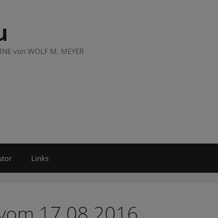
u
LUMNE von WOLF M. MEYER
utor
Links
 vom 17.08.2016