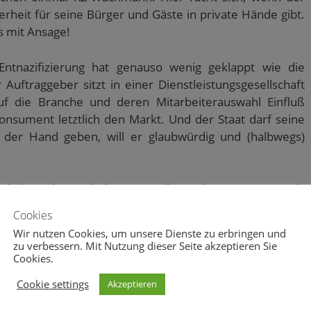
erheit für seine Bürger und Gäste in private Hände gibt.
is mit Ansage!
Entnazifizierung hat genauso wenig geklappt wie die
r Auftraggeber sitzt in einer Dienstleistungsgesellschaft
f die Branche und deren Mitarbeiterauswahl Einfluß
nsument letztlich den Markt. Und der Staat darf seine
 der Hand geben, will er glaubwürdig und (halbwegs)
fen keine Chance bekommen, ihre schwarze Weste als
bei der Arbeit und hoffähig gemacht sehen!
Cookies
Wir nutzen Cookies, um unsere Dienste zu erbringen und
zu verbessern. Mit Nutzung dieser Seite akzeptieren Sie
Cookies.
Cookie settings
Akzeptieren