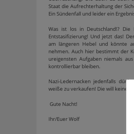
Staat die Aufrechterhaltung der Sich
Ein Sündenfall und leider ein Ergebn
Was ist los in Deutschland!? Die 
Entstasifizierung! Und jetzt das! De
am längeren Hebel und könnte au
nehmen. Auch hier bestimmt der Ko
ureigensten Aufgaben niemals aus
kontrollierbar bleiben.
Nazi-Ledernacken jedenfalls dür
weiße zu verkaufen! Die will keiner 
Gute Nacht!
Ihr/Euer Wolf