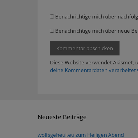
e
r
g
e
Benachrichtige mich über nachfol
ö
f
f
n
Benachrichtige mich über neue Beit
e
t
)
Diese Website verwendet Akismet, 
deine Kommentardaten verarbeitet
Neueste Beiträge
wolfsgeheul.eu zum Heiligen Abend