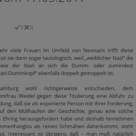
2
0
ehr viele Frauen im Umfeld von Neonazis trifft diese
ist sie dann sogar tautologisch, weil „weiblicher Nazi“ die
t wie der Nazi an sich die Dumm- oder zumindest
Nazi-Dummkopf“ ebenfalls doppelt gemoppelt ist.
mburg wohl richtigerweise entschieden, dem
ntfrau Weidel gegen diese Titulierung eine Abfuhr zu
dung, daß sie als exponierte Person mit ihrer Forderung,
 auf den Müllhaufen der Geschichte, genau eine solche
rs Ehring herausgefordert habe und deshalb hinnehmen
sammenhanglos als reines Schmähen daherkommt, steht
Gut. Interessant ist übrigens, daß – man muß natürlich