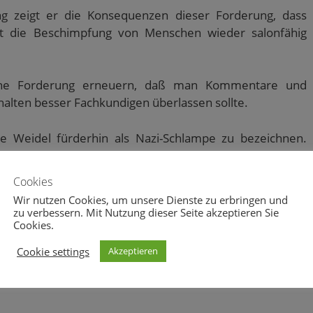
ung zeigt er die Konsequenzen dieser Forderung, dass
eit die Beschimpfung von Menschen wieder salonfähig
ne Forderung erneuern, daß man Kommentare und
halten besser Fachkundigen überlassen sollte.
ice Weidel fürderhin als Nazi-Schlampe zu bezeichnen.
 gut sein.
Cookies
Wir nutzen Cookies, um unsere Dienste zu erbringen und
zu verbessern. Mit Nutzung dieser Seite akzeptieren Sie
Cookies.
Cookie settings
Akzeptieren
2
0