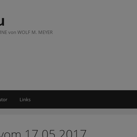
u
LUMNE von WOLF M. MEYER
utor
Links
 vom 17.05.2017