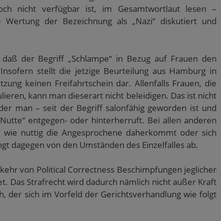
och nicht verfügbar ist, im Gesamtwortlaut lesen –
e Wertung der Bezeichnung als „Nazi“ diskutiert und
i, daß der Begriff „Schlampe“ in Bezug auf Frauen den
 Insofern stellt die jetzige Beurteilung aus Hamburg in
tzung keinen Freifahrtschein dar. Allenfalls Frauen, die
ieren, kann man dieserart nicht beleidigen. Das ist nicht
, der man – seit der Begriff salonfähig geworden ist und
Nutte“ entgegen- oder hinterherruft. Bei allen anderen
gal wie nuttig die Angesprochene daherkommt oder sich
hängt dagegen von den Umständen des Einzelfalles ab.
bkehr von Political Correctness Beschimpfungen jeglicher
net. Das Strafrecht wird dadurch nämlich nicht außer Kraft
ch, der sich im Vorfeld der Gerichtsverhandlung wie folgt