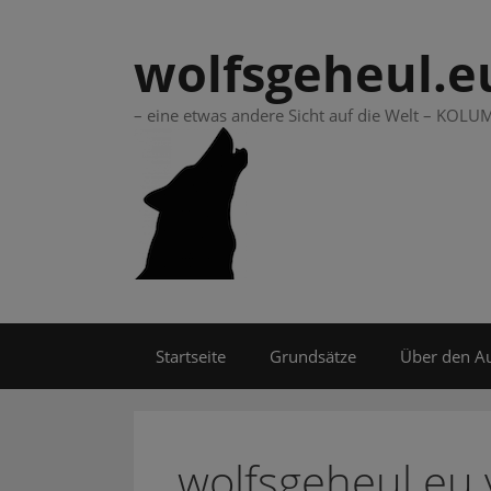
Springe
zum
wolfsgeheul.e
Inhalt
– eine etwas andere Sicht auf die Welt – KO
Startseite
Grundsätze
Über den A
wolfsgeheul.eu