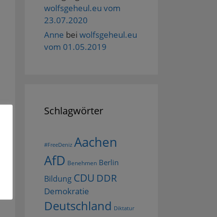
wolfsgeheul.eu vom
23.07.2020
Anne
bei
wolfsgeheul.eu
vom 01.05.2019
Schlagwörter
Aachen
#FreeDeniz
AfD
Berlin
Benehmen
CDU
DDR
Bildung
Demokratie
Deutschland
Diktatur