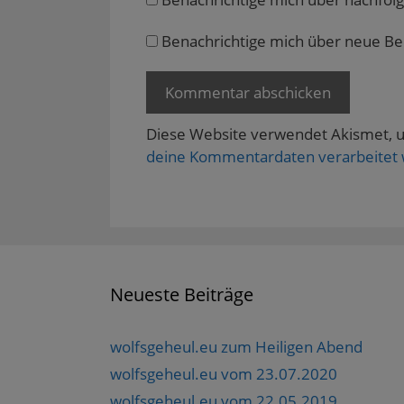
f
n
e
Benachrichtige mich über neue Beit
t
)
Diese Website verwendet Akismet, 
deine Kommentardaten verarbeitet
Neueste Beiträge
wolfsgeheul.eu zum Heiligen Abend
wolfsgeheul.eu vom 23.07.2020
wolfsgeheul.eu vom 22.05.2019