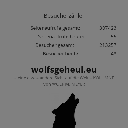
Springe
zum
Besucherzähler
Inhalt
Seitenaufrufe gesamt:
307423
Seitenaufrufe heute:
55
Besucher gesamt:
213257
Besucher heute:
43
wolfsgeheul.eu
– eine etwas andere Sicht auf die Welt – KOLUMNE
von WOLF M. MEYER