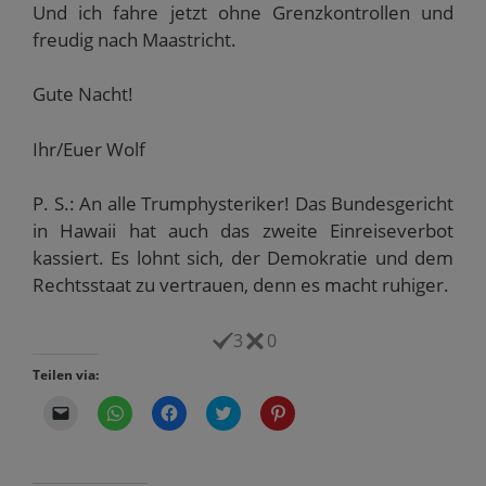
Und ich fahre jetzt ohne Grenzkontrollen und
freudig nach Maastricht.
Gute Nacht!
Ihr/Euer Wolf
P. S.: An alle Trumphysteriker! Das Bundesgericht
in Hawaii hat auch das zweite Einreiseverbot
kassiert. Es lohnt sich, der Demokratie und dem
Rechtsstaat zu vertrauen, denn es macht ruhiger.
3
0
Teilen via:
K
K
K
K
K
l
l
l
l
l
i
i
i
i
i
c
c
c
c
c
k
k
k
k
k
e
e
,
,
,