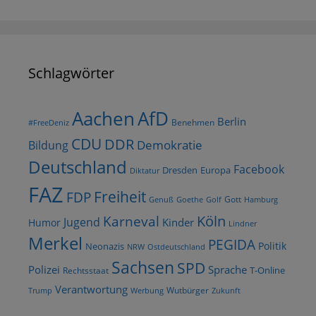
Schlagwörter
AfD
Aachen
Berlin
Benehmen
#FreeDeniz
CDU
DDR
Demokratie
Bildung
Deutschland
Facebook
Dresden
Europa
Diktatur
FAZ
Freiheit
FDP
Gott
Goethe
Golf
Hamburg
Genuß
Köln
Karneval
Jugend
Kinder
Humor
Lindner
Merkel
PEGIDA
Politik
Neonazis
NRW
Ostdeutschland
Sachsen
SPD
Polizei
Sprache
T-Online
Rechtsstaat
Verantwortung
Wutbürger
Trump
Werbung
Zukunft