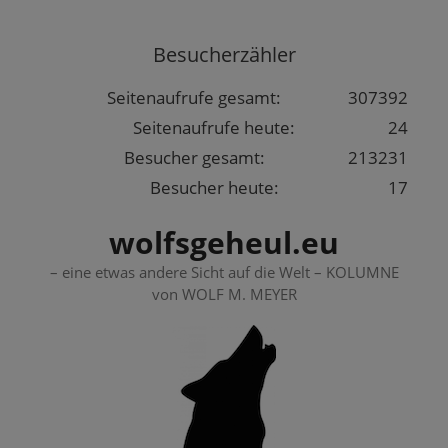
Springe
zum
Besucherzähler
Inhalt
Seitenaufrufe gesamt:
307392
Seitenaufrufe heute:
24
Besucher gesamt:
213231
Besucher heute:
17
wolfsgeheul.eu
– eine etwas andere Sicht auf die Welt – KOLUMNE
von WOLF M. MEYER