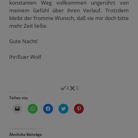
konstanten Weg vollkommen ungerührt von
meinem Gefühl über ihren Verlauf. Trotzdem
bleibt der fromme Wunsch, daß sie mir doch bitte
mehr Zeit ließe.
Gute Nacht!
Ihr/Euer Wolf
4
0
Teilen via:
K
K
K
K
K
l
l
l
l
l
i
i
i
i
i
c
c
c
c
c
k
k
k
k
k
e
e
,
,
,
n
n
u
u
u
Ähnliche Beiträge
,
,
m
m
m