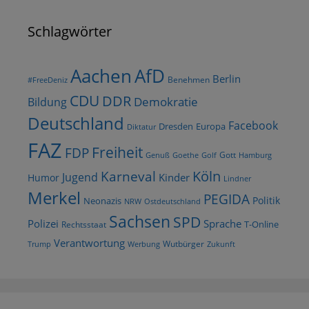
Schlagwörter
AfD
Aachen
Berlin
Benehmen
#FreeDeniz
CDU
DDR
Demokratie
Bildung
Deutschland
Facebook
Dresden
Europa
Diktatur
FAZ
Freiheit
FDP
Gott
Goethe
Golf
Hamburg
Genuß
Köln
Karneval
Jugend
Kinder
Humor
Lindner
Merkel
PEGIDA
Politik
Neonazis
NRW
Ostdeutschland
Sachsen
SPD
Polizei
Sprache
T-Online
Rechtsstaat
Verantwortung
Wutbürger
Trump
Werbung
Zukunft