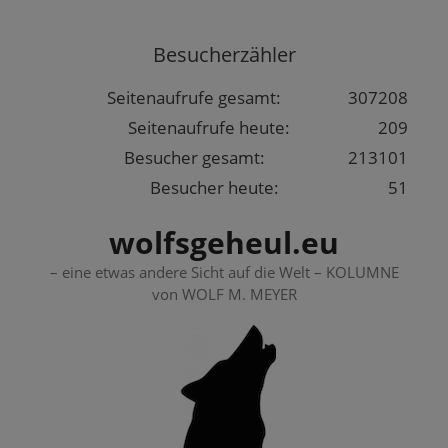
Springe
zum
Besucherzähler
Inhalt
Seitenaufrufe gesamt:
307208
Seitenaufrufe heute:
209
Besucher gesamt:
213101
Besucher heute:
51
wolfsgeheul.eu
– eine etwas andere Sicht auf die Welt – KOLUMNE
von WOLF M. MEYER