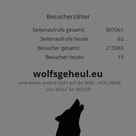
Springe
zum
Besucherzähler
Inhalt
Seitenaufrufe gesamt:
307061
Seitenaufrufe heute:
62
Besucher gesamt:
213065
Besucher heute:
15
wolfsgeheul.eu
– eine etwas andere Sicht auf die Welt – KOLUMNE
von WOLF M. MEYER