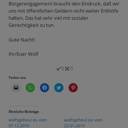
Bürgerengagement braucht den Eindruck, daß wir
uns mit öffentlichen Geldern nicht weiter Erbhöfe
halten. Das hat sehr viel mit sozialer
Gerechtigkeit zu tun.
Gute Nacht!
Ihr/Euer Wolf
0
0
Teilen via:
K
K
K
K
K
l
l
l
l
l
i
i
i
i
i
c
c
c
c
c
k
k
k
k
k
e
e
,
,
,
n
n
u
u
u
Ähnliche Beiträge
,
,
m
m
m
u
u
a
ü
a
wolfsgeheul.eu vom
wolfsgeheul.eu vom
m
m
u
b
u
e
a
f
e
f
07.12.2016
22.01.2019
i
u
F
r
P