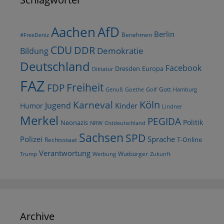
AfD
Aachen
Berlin
Benehmen
#FreeDeniz
CDU
DDR
Demokratie
Bildung
Deutschland
Facebook
Dresden
Europa
Diktatur
FAZ
Freiheit
FDP
Gott
Goethe
Golf
Hamburg
Genuß
Köln
Karneval
Jugend
Kinder
Humor
Lindner
Merkel
PEGIDA
Politik
Neonazis
NRW
Ostdeutschland
Sachsen
SPD
Polizei
Sprache
T-Online
Rechtsstaat
Verantwortung
Wutbürger
Trump
Werbung
Zukunft
Archive