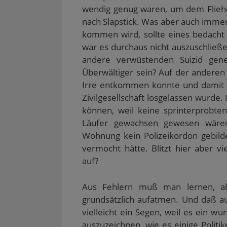
wendig genug waren, um dem Fliehe
nach Slapstick. Was aber auch immer
kommen wird, sollte eines bedacht
war es durchaus nicht auszuschließe
andere verwüstenden Suizid gen
Überwältiger sein? Auf der anderen
Irre entkommen konnte und damit für
Zivilgesellschaft losgelassen wurde
können, weil keine sprinterprobte
Läufer gewachsen gewesen wären
Wohnung kein Polizeikordon gebild
vermocht hätte. Blitzt hier aber vi
auf?
Aus Fehlern muß man lernen, ab
grundsätzlich aufatmen. Und daß a
vielleicht ein Segen, weil es ein w
auszuzeichnen, wie es einige Politik