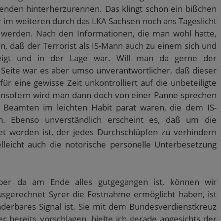
nden hinterherzurennen. Das klingt schon ein bißchen
 im weiteren durch das LKA Sachsen noch ans Tageslicht
 werden. Nach den Informationen, die man wohl hatte,
n, daß der Terrorist als IS-Mann auch zu einem sich und
eigt und in der Lage war. Will man da gerne der
 Seite war es aber umso unverantwortlicher, daß dieser
 eine gewisse Zeit unkontrolliert auf die unbeteiligte
. Insofern wird man dann doch von einer Panne sprechen
n Beamten im leichten Habit parat waren, die dem IS-
. Ebenso unverständlich erscheint es, daß um die
et worden ist, der jedes Durchschlüpfen zu verhindern
elleicht auch die notorische personelle Unterbesetzung
er da am Ende alles gutgegangen ist, können wir
usgerechnet Syrer die Festnahme ermöglicht haben, ist
underbares Signal ist. Sie mit dem Bundesverdienstkreuz
er bereits vorschlagen, hielte ich gerade angesichts der