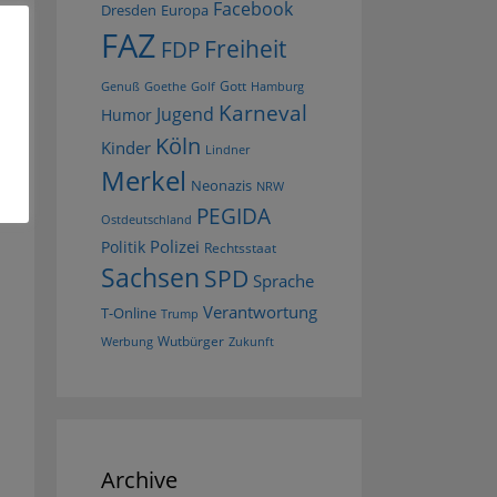
Facebook
Dresden
Europa
FAZ
Freiheit
FDP
Gott
Goethe
Golf
Hamburg
Genuß
Karneval
Jugend
Humor
Köln
Kinder
Lindner
Merkel
Neonazis
NRW
PEGIDA
Ostdeutschland
Polizei
Politik
Rechtsstaat
Sachsen
SPD
Sprache
Verantwortung
T-Online
Trump
Wutbürger
Werbung
Zukunft
Archive