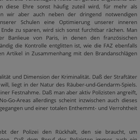
n diese Ehre sonst häufig zuteil wird, für mehr als
hen wir aber auch neben der dringend notwendigen
nserer Schulen eine Optimierung unserer inneren
 Ende zu sparen, wird sich sonst furchtbar rächen. Man
er Banlieue von Paris, in denen den französischen
ndig die Kontrolle entglitten ist, wie die FAZ ebenfalls
en Artikel in Zusammenhang mit den Brandanschlägen
lität und Dimension der Kriminalität. Daß der Straftäter
n will, liegt in der Natur des Räuber-und-Gendarm-Spiels.
einer Festnahme. Daß man aber aktiv Polizisten angreift,
No-Go-Areas allerdings scheint inzwischen auch dieses
 gegangen und einer totalen Enthemmt- und Verrohtheit
bt der Polizei den Rückhalt, den sie braucht, um
reten. Daß dem Beruf des Polizisten immer auch ein