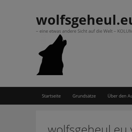
Springe
zum
wolfsgeheul.e
Inhalt
– eine etwas andere Sicht auf die Welt – KO
Startseite
Grundsätze
Über den A
wolfsgeheul.eu