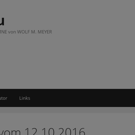
u
LUMNE von WOLF M. MEYER
utor
Links
 vom 12.10.2016