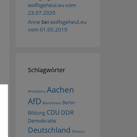
wolfsgeheul.eu vom
23.07.2020
Anne
bei
wolfsgeheul.eu
vom 01.05.2019
Schlagwörter
Aachen
#FreeDeniz
AfD
Berlin
Benehmen
CDU
DDR
Bildung
Demokratie
Deutschland
Diktatur