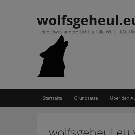
Springe
zum
wolfsgeheul.e
Inhalt
– eine etwas andere Sicht auf die Welt – KO
Startseite
Grundsätze
Über den A
wolfsgeheul.eu