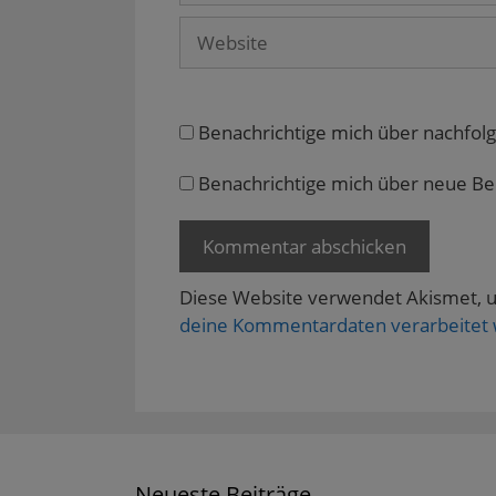
t
Website
e
r
g
e
ö
f
f
n
Benachrichtige mich über nachfol
e
t
)
Benachrichtige mich über neue Beit
Diese Website verwendet Akismet, 
deine Kommentardaten verarbeitet
Neueste Beiträge