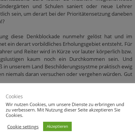
 Kindergärten und Schulen saniert oder neue Lehrer
tlich sein, um derart bei der Prioritätensetzung daneben
n!?
rung diese Denkblockade nunmehr gelöst hat und im
et ein derart vorbildliches Erholungsgebiet entsteht. Für
rer und Reiter wird in Kürze vor lauter körperlich bzw.
ungslustigen kaum noch ein Durchkommen sein. Und
aß in unserem Land Beschilderungssystme praktisch ewig
alen niemals daran versuchen oder vergehen würden. Gut
Cookies
uch ich davon hoffentlich profitieren können.
Wir nutzen Cookies, um unsere Dienste zu erbringen und
zu verbessern. Mit Nutzung dieser Seite akzeptieren Sie
Cookies.
Cookie settings
Akzeptieren