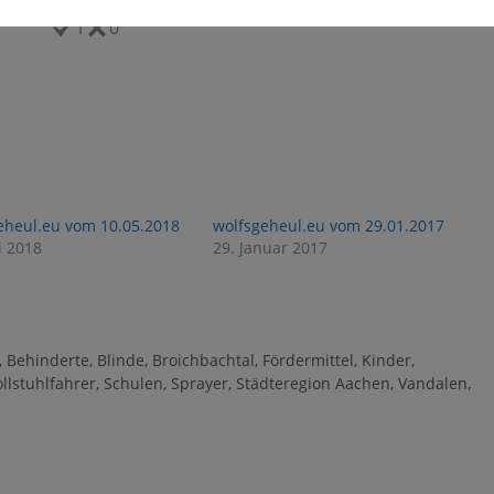
1
0
eheul.eu vom 10.05.2018
wolfsgeheul.eu vom 29.01.2017
i 2018
29. Januar 2017
,
Behinderte
,
Blinde
,
Broichbachtal
,
Fördermittel
,
Kinder
,
llstuhlfahrer
,
Schulen
,
Sprayer
,
Städteregion Aachen
,
Vandalen
,