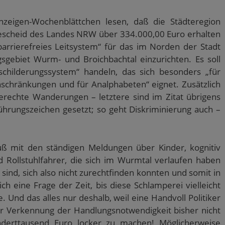
zeigen-Wochenblättchen lesen, daß die Städteregion
escheid des Landes NRW über 334.000,00 Euro erhalten
barrierefreies Leitsystem“ für das im Norden der Stadt
gebiet Wurm- und Broichbachtal einzurichten. Es soll
schilderungssystem“ handeln, das sich besonders „für
nschränkungen und für Analphabeten“ eignet. Zusätzlich
gerechte Wanderungen – letztere sind im Zitat übrigens
ührungszeichen gesetzt; so geht Diskriminierung auch –
uß mit den ständigen Meldungen über Kinder, kognitiv
d Rollstuhlfahrer, die sich im Wurmtal verlaufen haben
ind, sich also nicht zurechtfinden konnten und somit in
ch eine Frage der Zeit, bis diese Schlamperei vielleicht
. Und das alles nur deshalb, weil eine Handvoll Politiker
er Verkennung der Handlungsnotwendigkeit bisher nicht
underttausend Euro locker zu machen! Möglicherweise