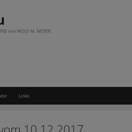
u
LUMNE von WOLF M. MEYER
utor
Links
 vom 10.12.2017