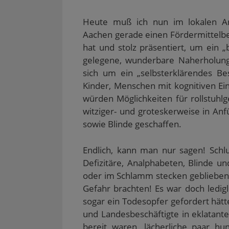
Heute muß ich nun im lokalen An
Aachen gerade einen Fördermittelb
hat und stolz präsentiert, um ein „
gelegene, wunderbare Naherholungs
sich um ein „selbsterklärendes Be
Kinder, Menschen mit kognitiven Ei
würden Möglichkeiten für rollstuhl
witziger- und groteskerweise in Anf
sowie Blinde geschaffen.
Endlich, kann man nur sagen! Schl
Defizitäre, Analphabeten, Blinde un
oder im Schlamm stecken geblieben s
Gefahr brachten! Es war doch ledigli
sogar ein Todesopfer gefordert hätte
und Landesbeschäftigte in eklatant
bereit waren, lächerliche paar h