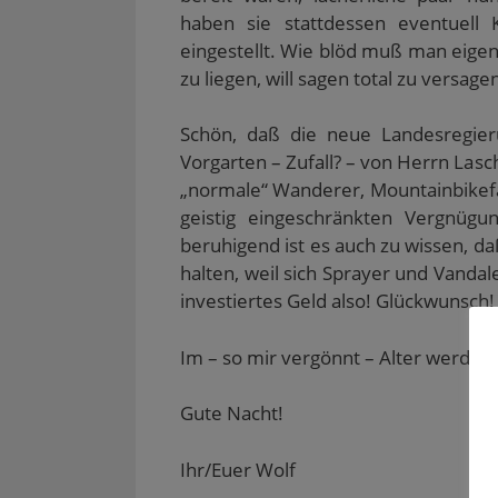
haben sie stattdessen eventuell
eingestellt. Wie blöd muß man eigen
zu liegen, will sagen total zu versage
Schön, daß die neue Landesregie
Vorgarten – Zufall? – von Herrn Lasch
„normale“ Wanderer, Mountainbikefah
geistig eingeschränkten Vergnüg
beruhigend ist es auch zu wissen, d
halten, weil sich Sprayer und Vand
investiertes Geld also! Glückwunsch!
Im – so mir vergönnt – Alter werde a
Gute Nacht!
Ihr/Euer Wolf