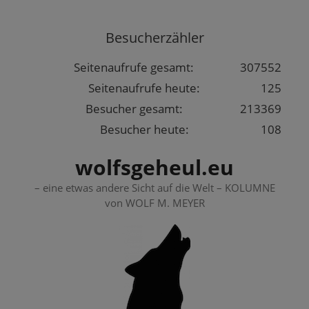
Springe
zum
Besucherzähler
Inhalt
Seitenaufrufe gesamt:
307552
Seitenaufrufe heute:
125
Besucher gesamt:
213369
Besucher heute:
108
wolfsgeheul.eu
– eine etwas andere Sicht auf die Welt – KOLUMNE
von WOLF M. MEYER