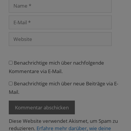
r
Name
g
e
ö
f
E-
f
n
Mail
e
t
)
Website
Benachrichtige mich über nachfolgende
Kommentare via E-Mail.
Benachrichtige mich über neue Beiträge via E-
Mail.
Diese Website verwendet Akismet, um Spam zu
reduzieren.
Erfahre mehr darüber, wie deine