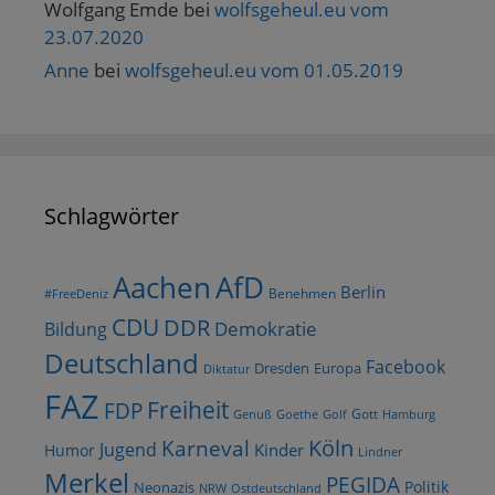
Wolfgang Emde
bei
wolfsgeheul.eu vom
23.07.2020
Anne
bei
wolfsgeheul.eu vom 01.05.2019
Schlagwörter
AfD
Aachen
Berlin
Benehmen
#FreeDeniz
CDU
DDR
Demokratie
Bildung
Deutschland
Facebook
Dresden
Europa
Diktatur
FAZ
Freiheit
FDP
Gott
Goethe
Golf
Hamburg
Genuß
Köln
Karneval
Jugend
Kinder
Humor
Lindner
Merkel
PEGIDA
Politik
Neonazis
NRW
Ostdeutschland