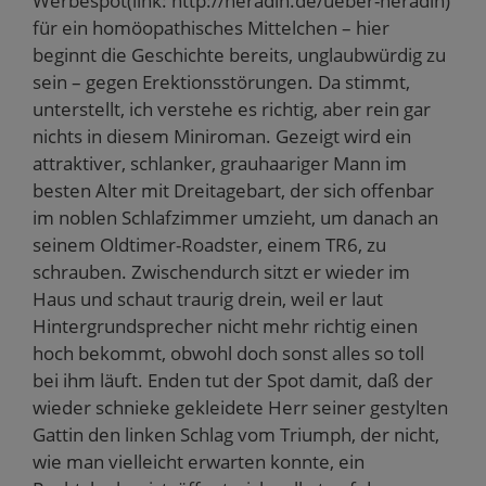
Werbespot(link: http://neradin.de/ueber-neradin)
für ein homöopathisches Mittelchen – hier
beginnt die Geschichte bereits, unglaubwürdig zu
sein – gegen Erektionsstörungen. Da stimmt,
unterstellt, ich verstehe es richtig, aber rein gar
nichts in diesem Miniroman. Gezeigt wird ein
attraktiver, schlanker, grauhaariger Mann im
besten Alter mit Dreitagebart, der sich offenbar
im noblen Schlafzimmer umzieht, um danach an
seinem Oldtimer-Roadster, einem TR6, zu
schrauben. Zwischendurch sitzt er wieder im
Haus und schaut traurig drein, weil er laut
Hintergrundsprecher nicht mehr richtig einen
hoch bekommt, obwohl doch sonst alles so toll
bei ihm läuft. Enden tut der Spot damit, daß der
wieder schnieke gekleidete Herr seiner gestylten
Gattin den linken Schlag vom Triumph, der nicht,
wie man vielleicht erwarten konnte, ein