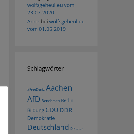
wolfsgeheul.eu vom
23.07.2020
Anne
bei
wolfsgeheul.eu
vom 01.05.2019
Schlagwörter
Aachen
#FreeDeniz
AfD
Berlin
Benehmen
CDU
DDR
Bildung
Demokratie
Deutschland
Diktatur