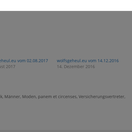
1
0
eheul.eu vom 02.08.2017
wolfsgeheul.eu vom 14.12.2016
ust 2017
14. Dezember 2016
ck
,
Männer
,
Moden
,
panem et circenses
,
Versicherungsvertreter
,