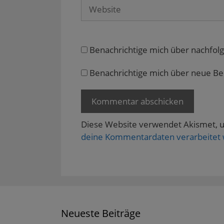
s
Website
t
e
r
g
e
ö
f
Benachrichtige mich über nachfol
f
n
e
Benachrichtige mich über neue Beit
t
)
Diese Website verwendet Akismet, 
deine Kommentardaten verarbeitet
Neueste Beiträge