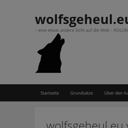
Springe
zum
wolfsgeheul.e
Inhalt
– eine etwas andere Sicht auf die Welt – KO
Startseite
Grundsätze
Über den A
wolfsgeheul.eu