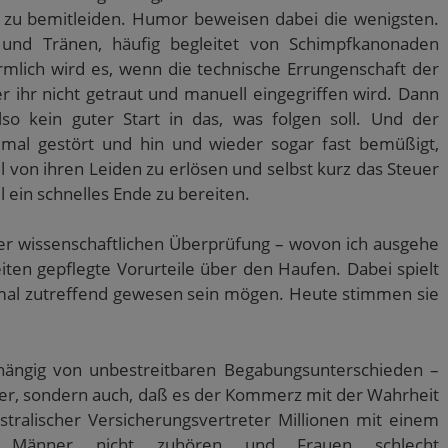
zu bemitleiden. Humor beweisen dabei die wenigsten.
ß und Tränen, häufig begleitet von Schimpfkanonaden
mlich wird es, wenn die technische Errungenschaft der
r ihr nicht getraut und manuell eingegriffen wird. Dann
lso kein guter Start in das, was folgen soll. Und der
, mal gestört und hin und wieder sogar fast bemüßigt,
 von ihren Leiden zu erlösen und selbst kurz das Steuer
ein schnelles Ende zu bereiten.
er wissenschaftlichen Überprüfung – wovon ich ausgehe
eiten gepflegte Vorurteile über den Haufen. Dabei spielt
einmal zutreffend gewesen sein mögen. Heute stimmen sie
bhängig von unbestreitbaren Begabungsunterschieden –
rer, sondern auch, daß es der Kommerz mit der Wahrheit
tralischer Versicherungsvertreter Millionen mit einem
m Männer nicht zuhören und Frauen schlecht