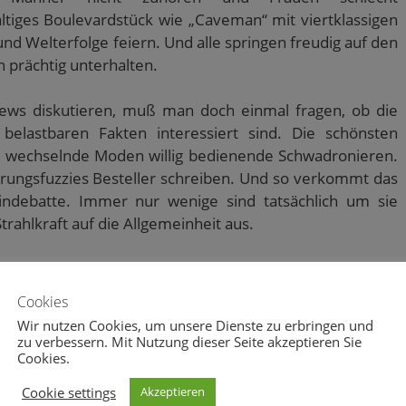
ltiges Boulevardstück wie „Caveman“ mit viertklassigen
und Welterfolge feiern. Und alle springen freudig auf den
h prächtig unterhalten.
ews diskutieren, muß man doch einmal fragen, ob die
elastbaren Fakten interessiert sind. Die schönsten
e, wechselnde Moden willig bedienende Schwadronieren.
cherungsfuzzies Besteller schreiben. Und so verkommt das
ndebatte. Immer nur wenige sind tatsächlich um sie
ahlkraft auf die Allgemeinheit aus.
kt und kalmiert das Volk! Das war so, und wird immer so
Cookies
Wir nutzen Cookies, um unsere Dienste zu erbringen und
 Nacht!
zu verbessern. Mit Nutzung dieser Seite akzeptieren Sie
Cookies.
Cookie settings
Akzeptieren