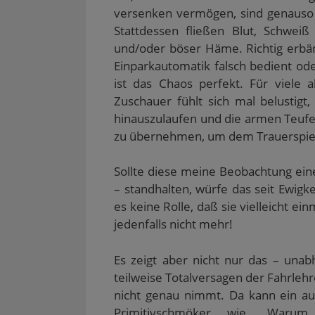
versenken vermögen, sind genauso 
Stattdessen fließen Blut, Schwei
und/oder böser Häme. Richtig erbär
Einparkautomatik falsch bedient ode
ist das Chaos perfekt. Für viele a
Zuschauer fühlt sich mal belustigt
hinauszulaufen und die armen Teufel
zu übernehmen, um dem Trauerspiel 
Sollte diese meine Beobachtung ein
– standhalten, würfe das seit Ewigk
es keine Rolle, daß sie vielleicht 
jedenfalls nicht mehr!
Es zeigt aber nicht nur das – una
teilweise Totalversagen der Fahrleh
nicht genau nimmt. Da kann ein aus
Primitivschmöker wie „Waru