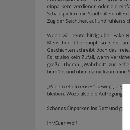
einparken“
verdienen oder ein einfä
Schauspielern die Stadthallen füllen 
Zug der Seichtheit auf und fühlen sic
Wenn wir heute hitzig über Fake-N
Menschen überhaupt so sehr an b
Geschichten schreibt doch das frei
Es ist also kein Zufall, wenn Versi
große Thema „Wahrheit“ zur Schei
bemüht und üben damit kaum eine Str
„Panem et circenses“ bewegt, beglüc
bleiben. Wozu also die Aufregung?
Schönes Einparken ins Bett und gute
Ihr/Euer Wolf