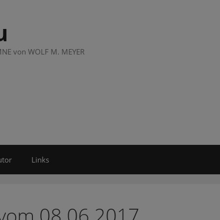
u
LUMNE von WOLF M. MEYER
utor
Links
 vom 08.06.2017