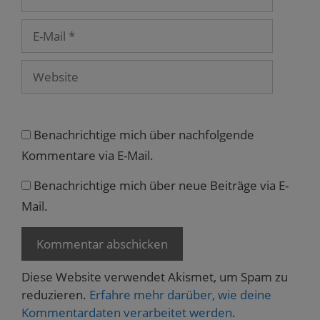
r
g
e
E-
ö
f
Mail
f
n
Website
e
t
)
Benachrichtige mich über nachfolgende
Kommentare via E-Mail.
Benachrichtige mich über neue Beiträge via E-
Mail.
Diese Website verwendet Akismet, um Spam zu
reduzieren.
Erfahre mehr darüber, wie deine
Kommentardaten verarbeitet werden
.