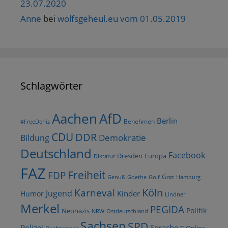
23.07.2020
Anne
bei
wolfsgeheul.eu vom 01.05.2019
Schlagwörter
AfD
Aachen
Berlin
Benehmen
#FreeDeniz
CDU
DDR
Demokratie
Bildung
Deutschland
Facebook
Dresden
Europa
Diktatur
FAZ
Freiheit
FDP
Gott
Goethe
Golf
Hamburg
Genuß
Köln
Karneval
Jugend
Kinder
Humor
Lindner
Merkel
PEGIDA
Politik
Neonazis
NRW
Ostdeutschland
Sachsen
SPD
Polizei
Sprache