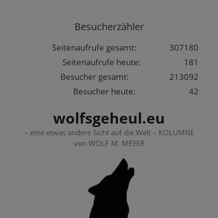
Springe
zum
Besucherzähler
Inhalt
Seitenaufrufe gesamt:
307180
Seitenaufrufe heute:
181
Besucher gesamt:
213092
Besucher heute:
42
wolfsgeheul.eu
– eine etwas andere Sicht auf die Welt – KOLUMNE
von WOLF M. MEYER