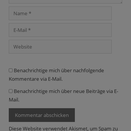
e
r
Name
g
e
ö
f
E-
f
n
Mail
e
t
)
Website
Benachrichtige mich über nachfolgende
Kommentare via E-Mail.
Benachrichtige mich über neue Beiträge via E-
Mail.
Diese Website verwendet Akismet, um Spam zu