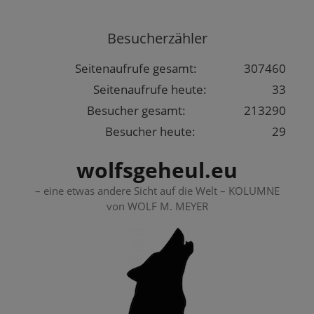
Springe
zum
Besucherzähler
Inhalt
Seitenaufrufe gesamt:
307460
Seitenaufrufe heute:
33
Besucher gesamt:
213290
Besucher heute:
29
wolfsgeheul.eu
– eine etwas andere Sicht auf die Welt – KOLUMNE
von WOLF M. MEYER