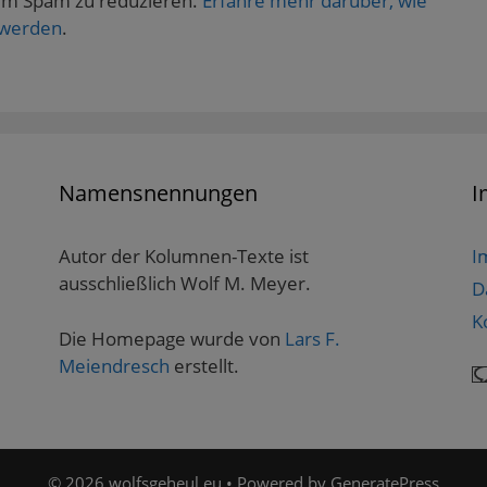
um Spam zu reduzieren.
Erfahre mehr darüber, wie
 werden
.
Namensnennungen
I
Autor der Kolumnen-Texte ist
I
ausschließlich Wolf M. Meyer.
D
K
Die Homepage wurde von
Lars F.
Meiendresch
erstellt.
© 2026 wolfsgeheul.eu
• Powered by
GeneratePress