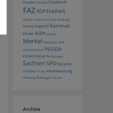
Facebook
Dresden
Europa
FAZ
Freiheit
FDP
Gott
Goethe
Golf
Hamburg
Genuß
Karneval
Jugend
Humor
Köln
Kinder
Lindner
Merkel
Neonazis
NRW
PEGIDA
Ostdeutschland
Polizei
Politik
Rechtsstaat
Sachsen
SPD
Sprache
Verantwortung
T-Online
Trump
Wutbürger
Werbung
Zukunft
Archive