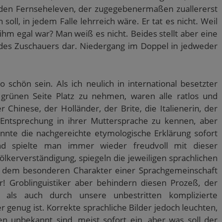
den Fernseheleven, der zugegebenermaßen zuallererst
 soll, in jedem Falle lehrreich wäre. Er tat es nicht. Weil
ihm egal war? Man weiß es nicht. Beides stellt aber eine
 des Zuschauers dar. Niedergang im Doppel in jedweder
schön sein. Als ich neulich in international besetzter
rünen Seite Platz zu nehmen, waren alle ratlos und
r Chinese, der Holländer, der Brite, die Italienerin, der
e Entsprechung in ihrer Muttersprache zu kennen, aber
nte die nachgereichte etymologische Erklärung sofort
nd spielte man immer wieder freudvoll mit dieser
ölkerverständigung, spiegeln die jeweiligen sprachlichen
n dem besonderen Charakter einer Sprachgemeinschaft
! Groblinguistiker aber behindern diesen Prozeß, der
 als auch durch unsere unbestritten komplizierte
genug ist. Korrekte sprachliche Bilder jedoch leuchten,
n unbekannt sind, meist sofort ein, aber was soll der