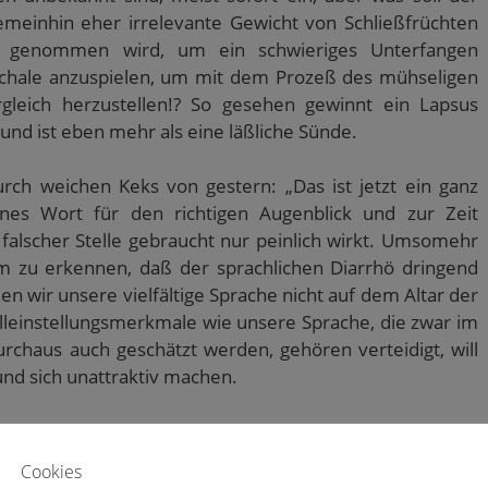
meinhin eher irrelevante Gewicht von Schließfrüchten
g genommen wird, um ein schwieriges Unterfangen
 Schale anzuspielen, um mit dem Prozeß des mühseligen
gleich herzustellen!? So gesehen gewinnt ein Lapsus
und ist eben mehr als eine läßliche Sünde.
rch weichen Keks von gestern: „Das ist jetzt ein ganz
nes Wort für den richtigen Augenblick und zur Zeit
falscher Stelle gebraucht nur peinlich wirkt. Umsomehr
 um zu erkennen, daß der sprachlichen Diarrhö dringend
 wir unsere vielfältige Sprache nicht auf dem Altar der
leinstellungsmerkmale wie unsere Sprache, die zwar im
rchaus auch geschätzt werden, gehören verteidigt, will
und sich unattraktiv machen.
Cookies