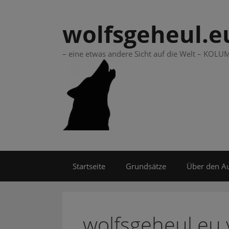
Springe
zum
wolfsgeheul.e
Inhalt
– eine etwas andere Sicht auf die Welt – KO
Startseite
Grundsätze
Über den A
wolfsgeheul.eu