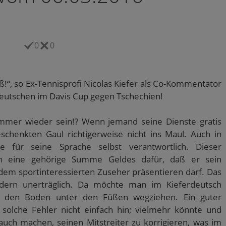
0
0
ß!“, so Ex-Tennisprofi Nicolas Kiefer als Co-Kommentator
Deutschen im Davis Cup gegen Tschechien!
mer wieder sein!? Wenn jemand seine Dienste gratis
chenkten Gaul richtigerweise nicht ins Maul. Auch in
e für seine Sprache selbst verantwortlich. Dieser
lich eine gehörige Summe Geldes dafür, daß er sein
em sportinteressierten Zuseher präsentieren darf. Das
ndern unerträglich. Da möchte man im Kieferdeutsch
 den Boden unter den Füßen wegziehen. Ein guter
olche Fehler nicht einfach hin; vielmehr könnte und
uch machen, seinen Mitstreiter zu korrigieren, was im