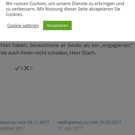
Wir nutzen Cookies, um unsere Dienste zu erbringen und
zu verbessern. Mit Nutzung dieser Seite akzeptieren Sie
Cookies.
Cookie settings
Akzeptieren
or ist übrigens keinen Deut besser! Die Tatsache, daß
schen Fans für das gesamte Wochenende bei diesem
htet haben, bezeichnete er heute als ein „engagiertes“
te auch ihnen nicht schaden, Herr Stach.
0
0
eheul.eu vom 29.11.2017
wolfsgeheul.eu vom 31.07.2017
vember 2017
31. Juli 2017