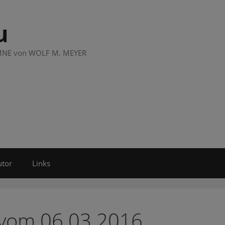
u
LUMNE von WOLF M. MEYER
utor
Links
 vom 06.03.2016