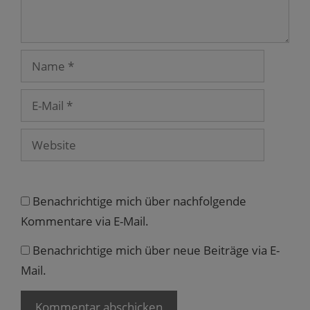
e
n
s
t
e
r
Name
g
e
ö
f
E-
f
n
Mail
e
t
)
Website
Benachrichtige mich über nachfolgende
Kommentare via E-Mail.
Benachrichtige mich über neue Beiträge via E-
Mail.