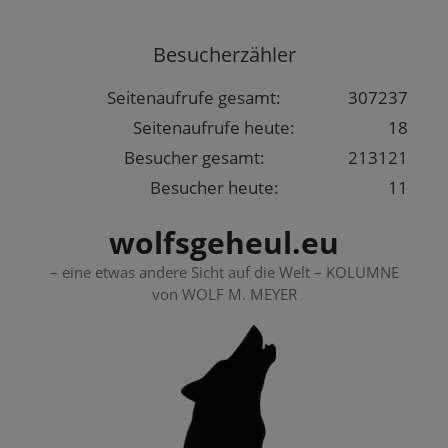
Springe
zum
Besucherzähler
Inhalt
Seitenaufrufe gesamt:
307237
Seitenaufrufe heute:
18
Besucher gesamt:
213121
Besucher heute:
11
wolfsgeheul.eu
– eine etwas andere Sicht auf die Welt – KOLUMNE
von WOLF M. MEYER