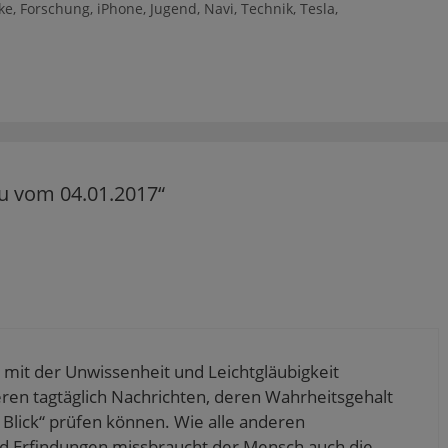
ke
,
Forschung
,
iPhone
,
Jugend
,
Navi
,
Technik
,
Tesla
,
u vom 04.01.2017“
e mit der Unwissenheit und Leichtgläubigkeit
en tagtäglich Nachrichten, deren Wahrheitsgehalt
n Blick“ prüfen können. Wie alle anderen
d Erfindungen missbraucht der Mensch auch die