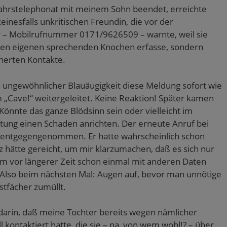
jahrstelephonat mit meinem Sohn beendet, erreichte
inesfalls unkritischen Freundin, die vor der
 – Mobilrufnummer 0171/9626509 – warnte, weil sie
r den eigenen sprechenden Knochen erfasse, sondern
cherten Kontakte.
 ungewöhnlicher Blauäugigkeit diese Meldung sofort wie
„Cave!“ weitergeleitet. Keine Reaktion! Später kamen
Könnte das ganze Blödsinn sein oder vielleicht im
itung einen Schaden anrichten. Der erneute Anruf bei
g entgegengenommen. Er hatte wahrscheinlich schon
tz hätte gereicht, um mir klarzumachen, daß es sich nur
m vor längerer Zeit schon einmal mit anderen Daten
 Also beim nächsten Mal: Augen auf, bevor man unnötige
stfächer zumüllt.
 darin, daß meine Tochter bereits wegen nämlicher
kontaktiert hatte, die sie – na, von wem wohl!? – über