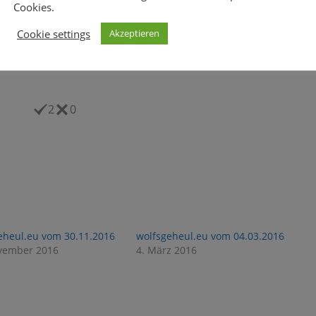
Cookies.
Cookie settings
Akzeptieren
2
0
eheul.eu vom 30.11.2016
wolfsgeheul.eu vom 04.03.2016
vember 2016
4. März 2016