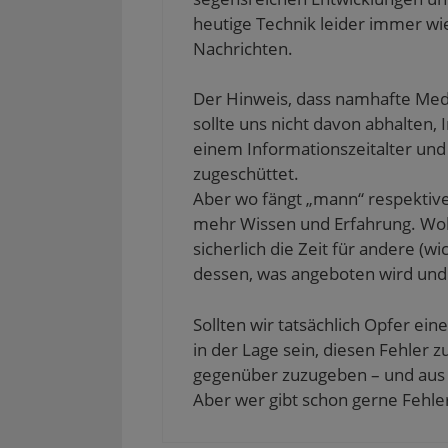
n
n
t
t
e
heutige Technik leider immer wi
n
e
)
)
t
e
t
)
Nachrichten.
u
)
e
m
F
Der Hinweis, dass namhafte Medi
e
n
sollte uns nicht davon abhalten, 
s
t
einem Informationszeitalter un
e
r
zugeschüttet.
g
e
Aber wo fängt „mann“ respektive 
ö
f
mehr Wissen und Erfahrung. Woll
f
sicherlich die Zeit für andere (wi
n
e
dessen, was angeboten wird und f
t
)
Sollten wir tatsächlich Opfer ein
in der Lage sein, diesen Fehler 
gegenüber zuzugeben – und aus d
Aber wer gibt schon gerne Fehler