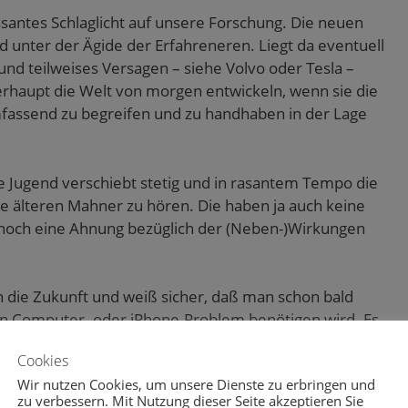
ssantes Schlaglicht auf unsere Forschung. Die neuen
unter der Ägide der Erfahreneren. Liegt da eventuell
und teilweises Versagen – siehe Volvo oder Tesla –
rhaupt die Welt von morgen entwickeln, wenn sie die
fassend zu begreifen und zu handhaben in der Lage
die Jugend verschiebt stetig und in rasantem Tempo die
e älteren Mahner zu hören. Die haben ja auch keine
noch eine Ahnung bezüglich der (Neben-)Wirkungen
in die Zukunft und weiß sicher, daß man schon bald
in Computer- oder iPhone-Problem benötigen wird. Es
 als uns mit der Jugend gutzustellen und auf sie zu
Cookies
t weiterhin zurechtfinden.
Wir nutzen Cookies, um unsere Dienste zu erbringen und
zu verbessern. Mit Nutzung dieser Seite akzeptieren Sie