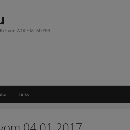
u
LUMNE von WOLF M. MEYER
utor
Links
 vom 04.01.2017