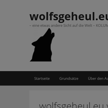
Springe
zum
wolfsgeheul.e
Inhalt
– eine etwas andere Sicht auf die Welt – KO
Startseite
Grundsätze
Über den A
wolfsgeheul.eu