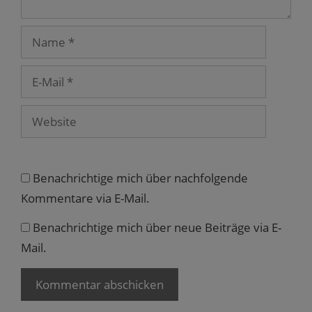
e
ö
f
Name
f
n
e
t
)
E-
Mail
Website
Benachrichtige mich über nachfolgende
Kommentare via E-Mail.
Benachrichtige mich über neue Beiträge via E-
Mail.