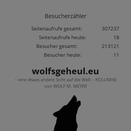
Springe
zum
Besucherzähler
Inhalt
Seitenaufrufe gesamt:
307237
Seitenaufrufe heute:
18
Besucher gesamt:
213121
Besucher heute:
11
wolfsgeheul.eu
– eine etwas andere Sicht auf die Welt – KOLUMNE
von WOLF M. MEYER