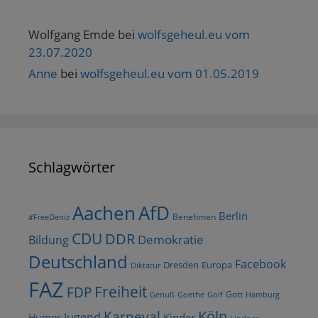
Wolfgang Emde
bei
wolfsgeheul.eu vom
23.07.2020
Anne
bei
wolfsgeheul.eu vom 01.05.2019
Schlagwörter
AfD
Aachen
Berlin
Benehmen
#FreeDeniz
CDU
DDR
Demokratie
Bildung
Deutschland
Facebook
Dresden
Europa
Diktatur
FAZ
Freiheit
FDP
Gott
Goethe
Golf
Hamburg
Genuß
Köln
Karneval
Jugend
Kinder
Humor