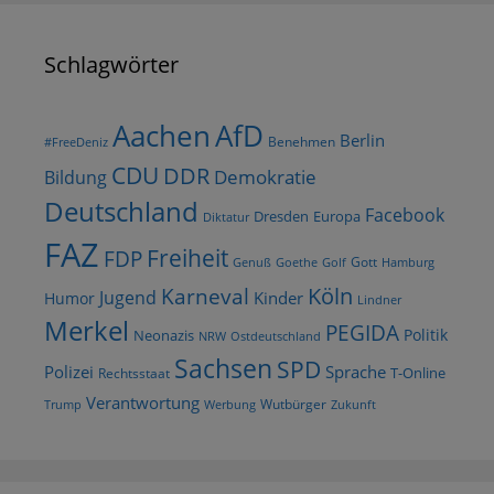
Schlagwörter
AfD
Aachen
Berlin
Benehmen
#FreeDeniz
CDU
DDR
Demokratie
Bildung
Deutschland
Facebook
Dresden
Europa
Diktatur
FAZ
Freiheit
FDP
Gott
Goethe
Golf
Hamburg
Genuß
Köln
Karneval
Jugend
Kinder
Humor
Lindner
Merkel
PEGIDA
Politik
Neonazis
NRW
Ostdeutschland
Sachsen
SPD
Polizei
Sprache
T-Online
Rechtsstaat
Verantwortung
Wutbürger
Trump
Werbung
Zukunft