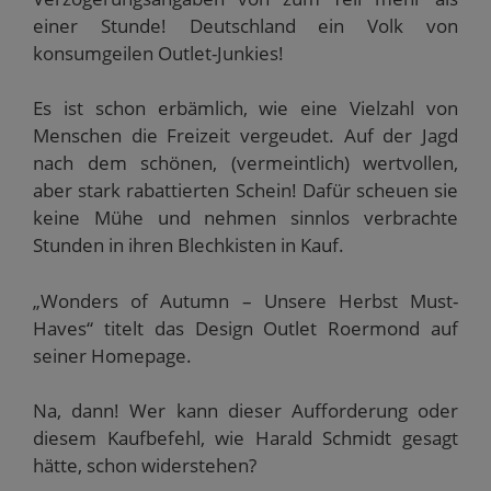
e
m
einer Stunde! Deutschland ein Volk von
F
e
konsumgeilen Outlet-Junkies!
n
s
t
e
Es ist schon erbämlich, wie eine Vielzahl von
r
Menschen die Freizeit vergeudet. Auf der Jagd
g
e
nach dem schönen, (vermeintlich) wertvollen,
ö
f
aber stark rabattierten Schein! Dafür scheuen sie
f
n
keine Mühe und nehmen sinnlos verbrachte
e
t
Stunden in ihren Blechkisten in Kauf.
)
„Wonders of Autumn – Unsere Herbst Must-
Haves“ titelt das Design Outlet Roermond auf
seiner Homepage.
Na, dann! Wer kann dieser Aufforderung oder
diesem Kaufbefehl, wie Harald Schmidt gesagt
hätte, schon widerstehen?