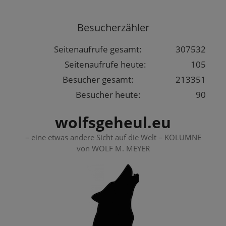
Springe
zum
Besucherzähler
Inhalt
Seitenaufrufe gesamt:
307532
Seitenaufrufe heute:
105
Besucher gesamt:
213351
Besucher heute:
90
wolfsgeheul.eu
– eine etwas andere Sicht auf die Welt – KOLUMNE
von WOLF M. MEYER