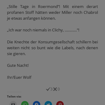
„Stille Tage in Roermond“! Mit einem derart
profanen Stoff hätten weder Miller noch Chabrol
je etwas anfangen können.
„Ich war noch niemals in Clichy, …………“!
Die Knechte der Konsumgesellschaft schillern bei
weiten nicht so bunt wie die Labels, nach denen
sie gieren.
Gute Nacht!
Ihr/Euer Wolf
3
0
Teilen via:
K
K
K
K
K