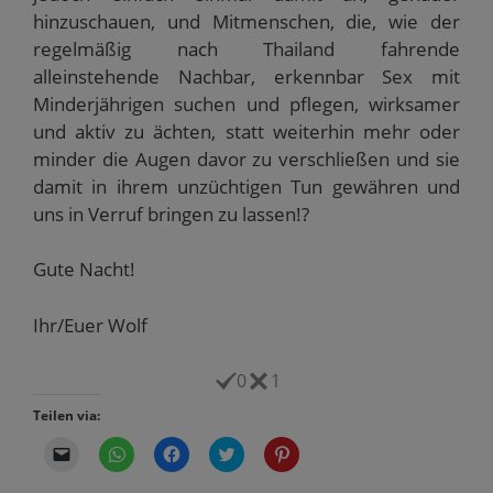
hinzuschauen, und Mitmenschen, die, wie der
regelmäßig nach Thailand fahrende
alleinstehende Nachbar, erkennbar Sex mit
Minderjährigen suchen und pflegen, wirksamer
und aktiv zu ächten, statt weiterhin mehr oder
minder die Augen davor zu verschließen und sie
damit in ihrem unzüchtigen Tun gewähren und
uns in Verruf bringen zu lassen!?
Gute Nacht!
Ihr/Euer Wolf
0
1
Teilen via:
K
K
K
K
K
l
l
l
l
l
i
i
i
i
i