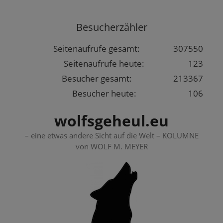
Springe
zum
Besucherzähler
Inhalt
Seitenaufrufe gesamt:
307550
Seitenaufrufe heute:
123
Besucher gesamt:
213367
Besucher heute:
106
wolfsgeheul.eu
– eine etwas andere Sicht auf die Welt – KOLUMNE
von WOLF M. MEYER