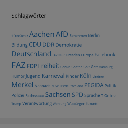
Schlagwörter
AfD
Aachen
Berlin
Benehmen
#FreeDeniz
CDU
DDR
Demokratie
Bildung
Deutschland
Facebook
Dresden
Europa
Diktatur
FAZ
Freiheit
FDP
Gott
Goethe
Golf
Hamburg
Genuß
Köln
Karneval
Jugend
Kinder
Humor
Lindner
Merkel
PEGIDA
Politik
Neonazis
NRW
Ostdeutschland
Sachsen
SPD
Polizei
Sprache
T-Online
Rechtsstaat
Verantwortung
Wutbürger
Trump
Werbung
Zukunft