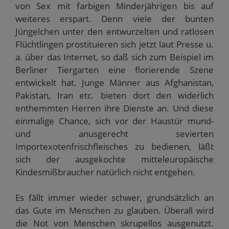
i
f
e
e
n
von Sex mit farbigen Minderjährigen bis auf
n
n
t
t
e
n
e
)
)
t
weiteres erspart. Denn viele der bunten
e
t
)
u
)
Jüngelchen unter den entwurzelten und ratlosen
e
m
Flüchtlingen prostituieren sich jetzt laut Presse u.
F
e
a. über das Internet, so daß sich zum Beispiel im
n
s
Berliner Tiergarten eine florierende Szene
t
entwickelt hat. Junge Männer aus Afghanistan,
e
r
Pakistan, Iran etc. bieten dort den widerlich
g
e
enthemmten Herren ihre Dienste an. Und diese
ö
f
einmalige Chance, sich vor der Haustür mund-
f
n
und anusgerecht sevierten
e
t
Importexotenfrischfleisches zu bedienen, läßt
)
sich der ausgekochte mitteleuropäische
Kindesmißbraucher natürlich nicht entgehen.
Es fällt immer wieder schwer, grundsätzlich an
das Gute im Menschen zu glauben. Überall wird
die Not von Menschen skrupellos ausgenutzt.