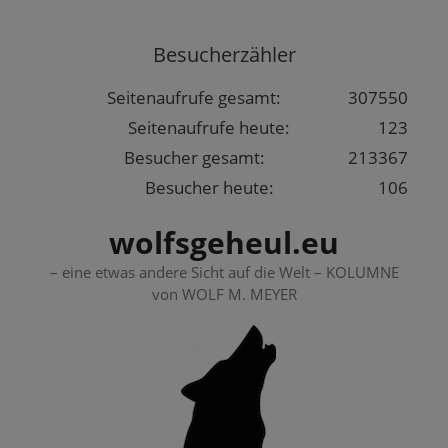
Springe
zum
Besucherzähler
Inhalt
Seitenaufrufe gesamt:
307550
Seitenaufrufe heute:
123
Besucher gesamt:
213367
Besucher heute:
106
wolfsgeheul.eu
– eine etwas andere Sicht auf die Welt – KOLUMNE
von WOLF M. MEYER