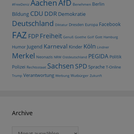
AfD
Aachen
Berlin
Benehmen
#FreeDeniz
CDU
DDR
Demokratie
Bildung
Deutschland
Facebook
Dresden
Europa
Diktatur
FAZ
Freiheit
FDP
Gott
Goethe
Golf
Hamburg
Genuß
Köln
Karneval
Jugend
Kinder
Humor
Lindner
Merkel
PEGIDA
Politik
Neonazis
NRW
Ostdeutschland
Sachsen
SPD
Polizei
Sprache
T-Online
Rechtsstaat
Verantwortung
Wutbürger
Trump
Werbung
Zukunft
Archive
Archive