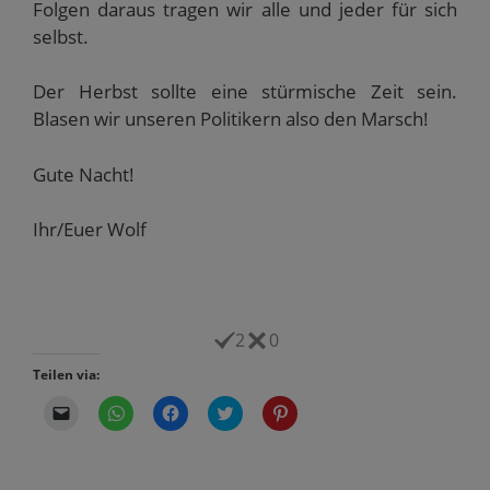
Folgen daraus tragen wir alle und jeder für sich
selbst.
Der Herbst sollte eine stürmische Zeit sein.
Blasen wir unseren Politikern also den Marsch!
Gute Nacht!
Ihr/Euer Wolf
2
0
Teilen via:
K
K
K
K
K
l
l
l
l
l
i
i
i
i
i
c
c
c
c
c
k
k
k
k
k
e
e
,
,
,