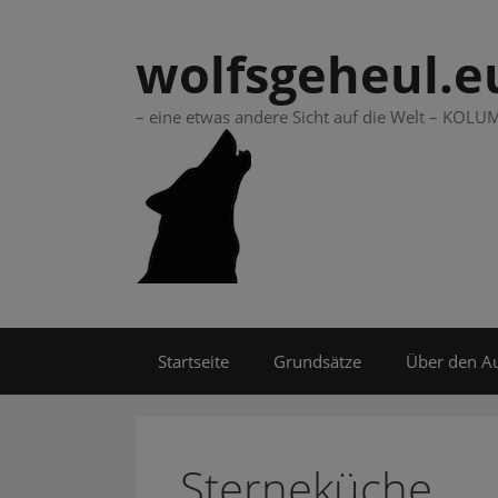
Springe
zum
wolfsgeheul.e
Inhalt
– eine etwas andere Sicht auf die Welt – KO
Startseite
Grundsätze
Über den A
Sterneküche