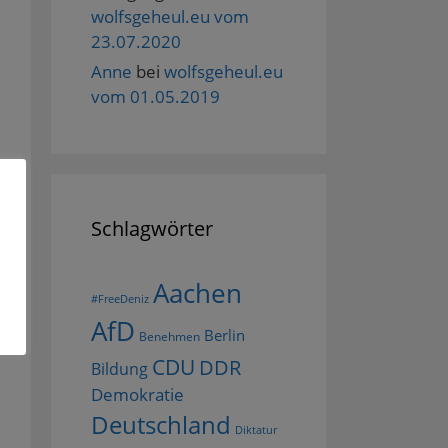
wolfsgeheul.eu vom
23.07.2020
Anne
bei
wolfsgeheul.eu
vom 01.05.2019
Schlagwörter
Aachen
#FreeDeniz
AfD
Berlin
Benehmen
CDU
DDR
Bildung
Demokratie
Deutschland
Diktatur