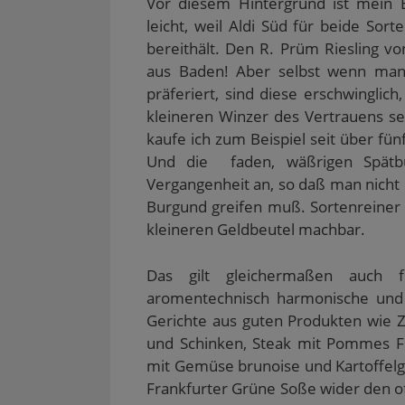
Vor diesem Hintergrund ist mein E
leicht, weil Aldi Süd für beide Sor
bereithält. Den R. Prüm Riesling vo
aus Baden! Aber selbst wenn man 
präferiert, sind diese erschwingl
kleineren Winzer des Vertrauens se
kaufe ich zum Beispiel seit über fü
Und die faden, wäßrigen Spätbu
Vergangenheit an, so daß man nicht
Burgund greifen muß. Sortenreiner u
kleineren Geldbeutel machbar.
Das gilt gleichermaßen auch f
aromentechnisch harmonische und s
Gerichte aus guten Produkten wie Zü
und Schinken, Steak mit Pommes Fri
mit Gemüse brunoise und Kartoffelgr
Frankfurter Grüne Soße wider den of