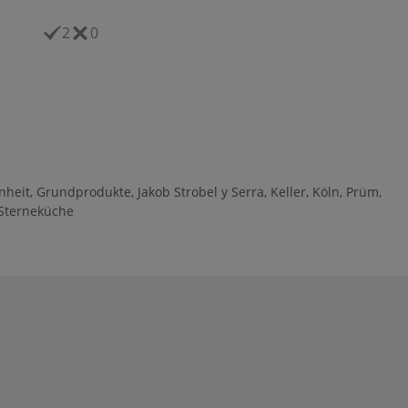
2
0
nheit
,
Grundprodukte
,
Jakob Strobel y Serra
,
Keller
,
Köln
,
Prüm
,
Sterneküche