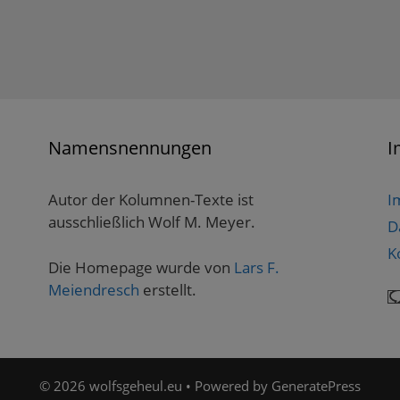
Namensnennungen
I
Autor der Kolumnen-Texte ist
I
ausschließlich Wolf M. Meyer.
D
K
Die Homepage wurde von
Lars F.
Meiendresch
erstellt.
© 2026 wolfsgeheul.eu
• Powered by
GeneratePress