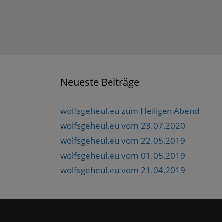
s
t
e
r
g
e
ö
f
f
n
e
t
Neueste Beiträge
)
wolfsgeheul.eu zum Heiligen Abend
wolfsgeheul.eu vom 23.07.2020
wolfsgeheul.eu vom 22.05.2019
wolfsgeheul.eu vom 01.05.2019
wolfsgeheul.eu vom 21.04.2019