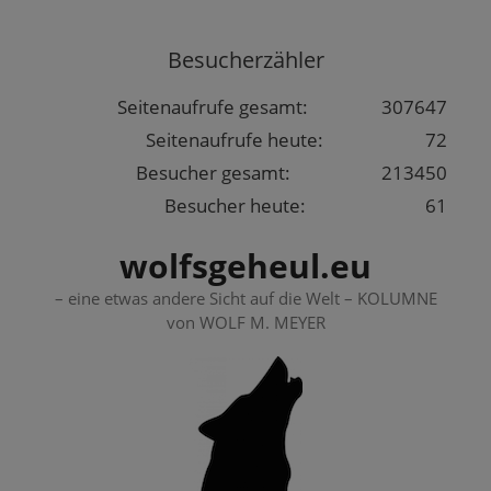
Springe
zum
Besucherzähler
Inhalt
Seitenaufrufe gesamt:
307647
Seitenaufrufe heute:
72
Besucher gesamt:
213450
Besucher heute:
61
wolfsgeheul.eu
– eine etwas andere Sicht auf die Welt – KOLUMNE
von WOLF M. MEYER