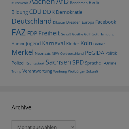
AfD
Aachen
Berlin
Benehmen
#FreeDeniz
CDU
DDR
Demokratie
Bildung
Deutschland
Facebook
Dresden
Europa
Diktatur
FAZ
Freiheit
FDP
Gott
Goethe
Golf
Hamburg
Genuß
Köln
Karneval
Jugend
Kinder
Humor
Lindner
Merkel
PEGIDA
Politik
Neonazis
NRW
Ostdeutschland
Sachsen
SPD
Polizei
Sprache
T-Online
Rechtsstaat
Verantwortung
Wutbürger
Trump
Werbung
Zukunft
Archive
Archive