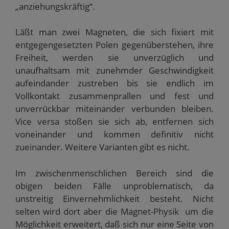
„anziehungskräftig“.
z
e
F
F
m
u
m
e
e
F
s
F
n
n
e
e
e
s
s
n
Läßt man zwei Magneten, die sich fixiert mit
n
n
t
t
s
d
s
e
e
t
entgegengesetzten Polen gegenüberstehen, ihre
e
t
r
r
e
n
e
g
g
r
Freiheit, werden sie unverzüglich und
(
r
e
e
g
W
g
ö
ö
e
unaufhaltsam mit zunehmder Geschwindigkeit
i
e
f
f
ö
r
ö
f
f
f
aufeindander zustreben bis sie endlich im
d
f
n
n
f
i
f
e
e
n
Vollkontakt zusammenprallen und fest und
n
n
t
t
e
n
e
)
)
t
unverrückbar miteinander verbunden bleiben.
e
t
)
u
)
Vice versa stoßen sie sich ab, entfernen sich
e
m
voneinander und kommen definitiv nicht
F
e
zueinander. Weitere Varianten gibt es nicht.
n
s
t
e
Im zwischenmenschlichen Bereich sind die
r
obigen beiden Fälle unproblematisch, da
g
e
unstreitig Einvernehmlichkeit besteht. Nicht
ö
f
selten wird dort aber die Magnet-Physik um die
f
n
Möglichkeit erweitert, daß sich nur eine Seite von
e