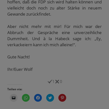
hoffen, daß die FDP sich wird halten können und
vielleicht doch noch zu alter Stärke in neuem
Gewande zurückfindet.
Aber nicht mehr mit mir! Für mich war der
Abbruch der Gespräche eine unverzeihliche
Dummheit. Und à la Habeck sage ich: „Ey,
verkackeiern kann ich mich alleine!“.
Gute Nacht!
Ihr/Euer Wolf
1
0
Teilen via:
K
K
K
K
K
l
l
l
l
l
i
i
i
i
i
c
c
c
c
c