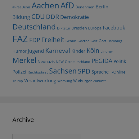
AfD
Aachen
Berlin
Benehmen
#FreeDeniz
CDU
DDR
Demokratie
Bildung
Deutschland
Facebook
Dresden
Europa
Diktatur
FAZ
Freiheit
FDP
Gott
Goethe
Golf
Hamburg
Genuß
Köln
Karneval
Jugend
Kinder
Humor
Lindner
Merkel
PEGIDA
Politik
Neonazis
NRW
Ostdeutschland
Sachsen
SPD
Polizei
Sprache
T-Online
Rechtsstaat
Verantwortung
Wutbürger
Trump
Werbung
Zukunft
Archive
Archive