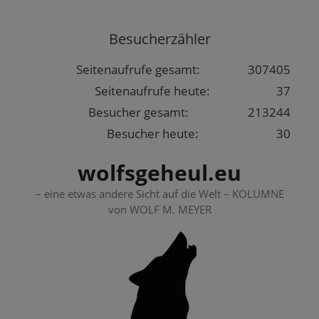
Springe
zum
Besucherzähler
Inhalt
Seitenaufrufe gesamt:
307405
Seitenaufrufe heute:
37
Besucher gesamt:
213244
Besucher heute:
30
wolfsgeheul.eu
– eine etwas andere Sicht auf die Welt – KOLUMNE
von WOLF M. MEYER