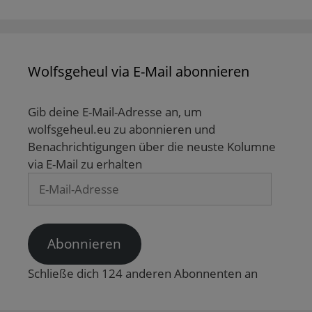
d
s
e
e
t
e
t
r
r
e
n
e
g
g
r
(
r
e
e
g
W
g
ö
ö
e
i
e
f
f
ö
r
ö
f
f
f
d
f
n
n
f
Wolfsgeheul via E-Mail abonnieren
i
f
e
e
n
n
n
t
t
e
n
e
)
)
t
e
t
)
Gib deine E-Mail-Adresse an, um
u
)
e
wolfsgeheul.eu zu abonnieren und
m
F
Benachrichtigungen über die neuste Kolumne
e
n
via E-Mail zu erhalten
s
t
E-
e
r
Mail-
g
e
Adresse
ö
f
f
Abonnieren
n
e
t
Schließe dich 124 anderen Abonnenten an
)