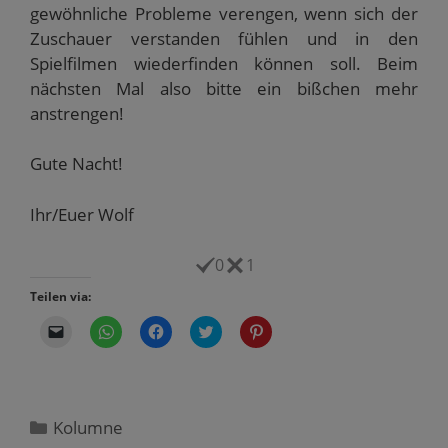
gewöhnliche Probleme verengen, wenn sich der
Zuschauer verstanden fühlen und in den
Spielfilmen wiederfinden können soll. Beim
nächsten Mal also bitte ein bißchen mehr
anstrengen!
Gute Nacht!
Ihr/Euer Wolf
0
1
Teilen via:
K
K
K
K
K
l
l
l
l
l
i
i
i
i
i
c
c
c
c
c
k
k
k
k
k
e
e
,
,
,
n
n
u
u
u
,
,
m
m
m
Kategorien
Kolumne
u
u
a
ü
a
m
m
u
b
u