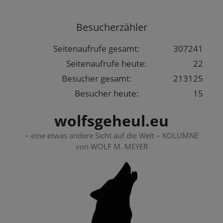
Springe
zum
Besucherzähler
Inhalt
Seitenaufrufe gesamt:
307241
Seitenaufrufe heute:
22
Besucher gesamt:
213125
Besucher heute:
15
wolfsgeheul.eu
– eine etwas andere Sicht auf die Welt – KOLUMNE
von WOLF M. MEYER