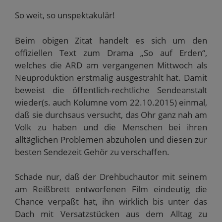
i
f
e
e
n
n
n
t
t
e
So weit, so unspektakulär!
n
e
)
)
t
e
t
)
u
)
e
Beim obigen Zitat handelt es sich um den
m
F
offiziellen Text zum Drama „So auf Erden“,
e
n
welches die ARD am vergangenen Mittwoch als
s
t
Neuproduktion erstmalig ausgestrahlt hat. Damit
e
r
beweist die öffentlich-rechtliche Sendeanstalt
g
e
wieder(s. auch Kolumne vom 22.10.2015) einmal,
ö
f
daß sie durchsaus versucht, das Ohr ganz nah am
f
n
Volk zu haben und die Menschen bei ihren
e
t
alltäglichen Problemen abzuholen und diesen zur
)
besten Sendezeit Gehör zu verschaffen.
Schade nur, daß der Drehbuchautor mit seinem
am Reißbrett entworfenen Film eindeutig die
Chance verpaßt hat, ihn wirklich bis unter das
Dach mit Versatzstücken aus dem Alltag zu