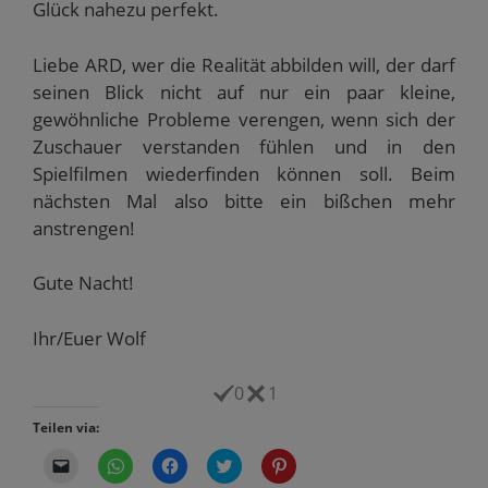
Glück nahezu perfekt.
Liebe ARD, wer die Realität abbilden will, der darf
seinen Blick nicht auf nur ein paar kleine,
gewöhnliche Probleme verengen, wenn sich der
Zuschauer verstanden fühlen und in den
Spielfilmen wiederfinden können soll. Beim
nächsten Mal also bitte ein bißchen mehr
anstrengen!
Gute Nacht!
Ihr/Euer Wolf
0
1
Teilen via:
K
K
K
K
K
l
l
l
l
l