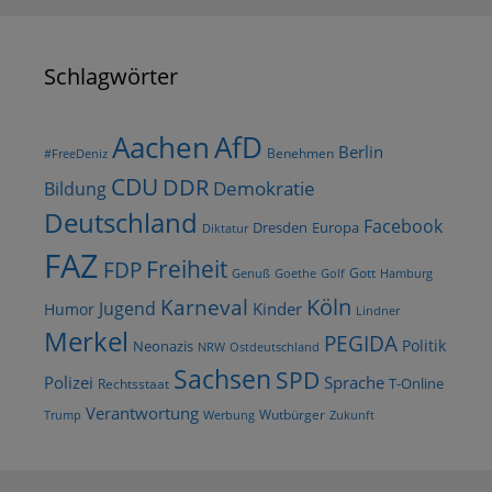
Schlagwörter
AfD
Aachen
Berlin
Benehmen
#FreeDeniz
CDU
DDR
Demokratie
Bildung
Deutschland
Facebook
Dresden
Europa
Diktatur
FAZ
Freiheit
FDP
Gott
Goethe
Golf
Hamburg
Genuß
Köln
Karneval
Jugend
Kinder
Humor
Lindner
Merkel
PEGIDA
Politik
Neonazis
NRW
Ostdeutschland
Sachsen
SPD
Polizei
Sprache
T-Online
Rechtsstaat
Verantwortung
Wutbürger
Trump
Werbung
Zukunft