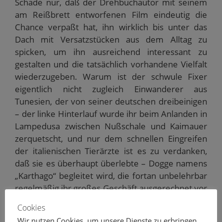
Schade nur, daß der Drehbuchautor mit seinem
am Reißbrett entworfenen Film eindeutig die
Chance verpaßt hat, ihn wirklich bis unter das
Dach mit Versatzstücken aus dem Alltag zu
spicken, um ihn ausreichend interessant zu
gestalten und die tatsächlich vorhandene Vielfalt
wiederzugeben. Warum ist der schwule Fixer
eigentlich nicht zugleich Einwanderer aus
Tunesien, der von seiner deutschen dreibeinigen
– der linke Hinterlauf wurde ihr beim Anlanden in
Lampedusa zwischen Nußschale und Kaimauer
zerquetscht, und nur dem schnellen Eingreifen
der italienischen Tierärzte ist es zu verdanken,
daß sie es überhaupt überlebte – Dogge namens
„Karthago“ begleitet wird, die fortan unbelehrbar
regelmäßig ihr großes Geschäft ausgerechnet vor
dem Altar verrichtet? Und was hinderte ihn, Lydia
Cookies
als heimliche Freizeit-Domina auftreten zu lassen,
Wir nutzen Cookies, um unsere Dienste zu erbringen