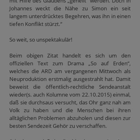
mit Hilfe des Glaubens „geheilt“ werden. Doch in
n
n
t
t
s
Johannes weckt die Nähe zu Simon ein seit
d
s
e
e
t
e
t
r
r
e
langem unterdrücktes Begehren, was ihn in einen
n
e
g
g
r
(
r
e
e
g
tiefen Konflikt stürzt.“
W
g
ö
ö
e
i
e
f
f
ö
r
ö
f
f
f
d
f
n
n
f
So weit, so unspektakulär!
i
f
e
e
n
n
n
t
t
e
n
e
)
)
t
e
t
)
Beim obigen Zitat handelt es sich um den
u
)
e
offiziellen Text zum Drama „So auf Erden“,
m
F
welches die ARD am vergangenen Mittwoch als
e
n
Neuproduktion erstmalig ausgestrahlt hat. Damit
s
t
beweist die öffentlich-rechtliche Sendeanstalt
e
r
wieder(s. auch Kolumne vom 22.10.2015) einmal,
g
e
daß sie durchsaus versucht, das Ohr ganz nah am
ö
f
Volk zu haben und die Menschen bei ihren
f
alltäglichen Problemen abzuholen und diesen zur
n
e
besten Sendezeit Gehör zu verschaffen.
t
)