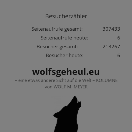
Springe
zum
Besucherzähler
Inhalt
Seitenaufrufe gesamt:
307433
Seitenaufrufe heute:
6
Besucher gesamt:
213267
Besucher heute:
6
wolfsgeheul.eu
– eine etwas andere Sicht auf die Welt – KOLUMNE
von WOLF M. MEYER