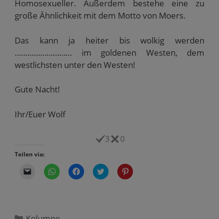
Homosexueller. Außerdem bestehe eine zu
große Ähnlichkeit mit dem Motto von Moers.
Das kann ja heiter bis wolkig werden
……………………… im goldenen Westen, dem
westlichsten unter den Westen!
Gute Nacht!
Ihr/Euer Wolf
3
0
Teilen via:
K
K
K
K
K
l
l
l
l
l
i
i
i
i
i
c
c
c
c
c
k
k
k
k
k
e
e
,
,
,
n
n
u
u
u
,
,
m
m
m
Kategorien
Kolumne