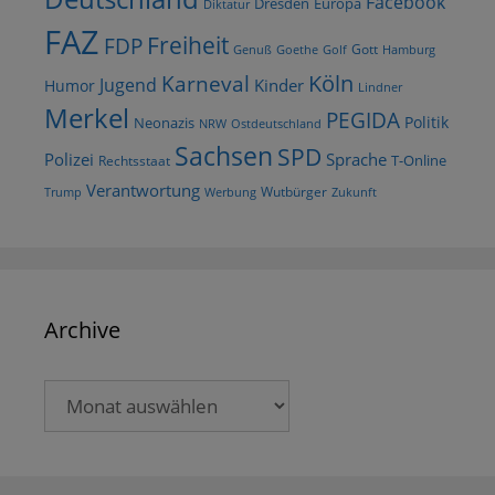
Facebook
Dresden
Europa
Diktatur
FAZ
Freiheit
FDP
Gott
Goethe
Golf
Hamburg
Genuß
Köln
Karneval
Jugend
Kinder
Humor
Lindner
Merkel
PEGIDA
Politik
Neonazis
NRW
Ostdeutschland
Sachsen
SPD
Polizei
Sprache
T-Online
Rechtsstaat
Verantwortung
Wutbürger
Trump
Werbung
Zukunft
Archive
Archive