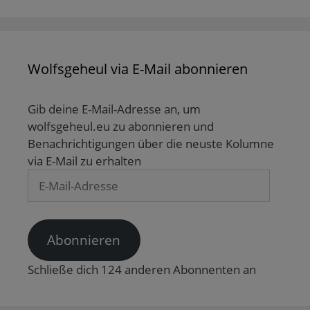
W
g
ö
ö
e
i
e
f
f
ö
r
ö
f
f
f
d
f
n
n
f
i
f
e
e
n
n
n
t
t
e
n
e
)
)
t
Wolfsgeheul via E-Mail abonnieren
e
t
)
u
)
e
m
F
Gib deine E-Mail-Adresse an, um
e
n
wolfsgeheul.eu zu abonnieren und
s
t
Benachrichtigungen über die neuste Kolumne
e
via E-Mail zu erhalten
r
g
E-
e
ö
Mail-
f
f
Adresse
n
e
t
Abonnieren
)
Schließe dich 124 anderen Abonnenten an