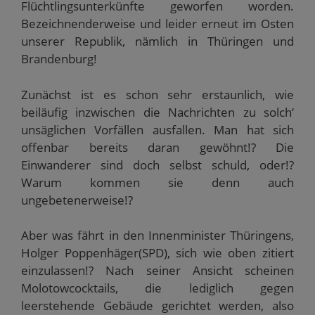
Flüchtlingsunterkünfte geworfen worden.
d
f
n
n
f
i
f
e
e
n
Bezeichnenderweise und leider erneut im Osten
n
n
t
t
e
n
e
)
)
t
unserer Republik, nämlich in Thüringen und
e
t
)
u
)
Brandenburg!
e
m
F
e
Zunächst ist es schon sehr erstaunlich, wie
n
s
beiläufig inzwischen die Nachrichten zu solch‘
t
e
unsäglichen Vorfällen ausfallen. Man hat sich
r
g
offenbar bereits daran gewöhnt!? Die
e
ö
Einwanderer sind doch selbst schuld, oder!?
f
f
Warum kommen sie denn auch
n
e
ungebetenerweise!?
t
)
Aber was fährt in den Innenminister Thüringens,
Holger Poppenhäger(SPD), sich wie oben zitiert
einzulassen!? Nach seiner Ansicht scheinen
Molotowcocktails, die lediglich gegen
leerstehende Gebäude gerichtet werden, also