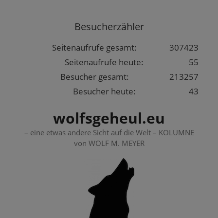
Springe
zum
Besucherzähler
Inhalt
Seitenaufrufe gesamt:
307423
Seitenaufrufe heute:
55
Besucher gesamt:
213257
Besucher heute:
43
wolfsgeheul.eu
– eine etwas andere Sicht auf die Welt – KOLUMNE
von WOLF M. MEYER