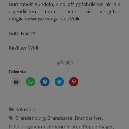
Dummheit zündeln, sind oft gefährlicher als die
eigentlichen Täter. Denn sie vergiften
möglicherweise ein ganzes Volk.
Gute Nacht!
Ihr/Euer Wolf
0
1
Teilen via:
K
K
K
K
K
l
l
l
l
l
i
i
i
i
i
c
c
c
c
c
k
k
k
k
k
e
e
,
,
,
n
n
u
u
u
,
,
m
m
m
Kategorien
Kolumne
u
u
a
ü
a
m
m
u
b
u
Schlagwörter
Brandenburg
,
Brandsätze
,
Brandstifter
,
e
a
f
e
f
i
u
F
r
P
Flüchtlingsheime
n
f
,
a
Innenminister
T
i
,
Poppenhäger
,