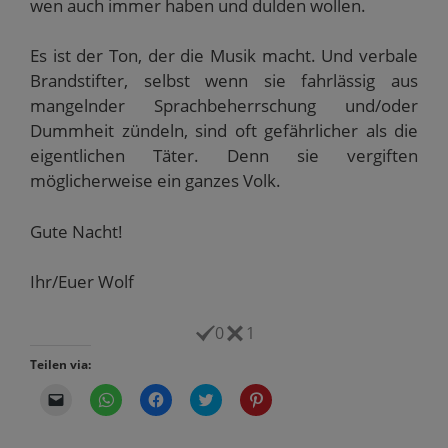
wen auch immer haben und dulden wollen.
Es ist der Ton, der die Musik macht. Und verbale
Brandstifter, selbst wenn sie fahrlässig aus
mangelnder Sprachbeherrschung und/oder
Dummheit zündeln, sind oft gefährlicher als die
eigentlichen Täter. Denn sie vergiften
möglicherweise ein ganzes Volk.
Gute Nacht!
Ihr/Euer Wolf
0
1
Teilen via:
K
K
K
K
K
l
l
l
l
l
i
i
i
i
i
c
c
c
c
c