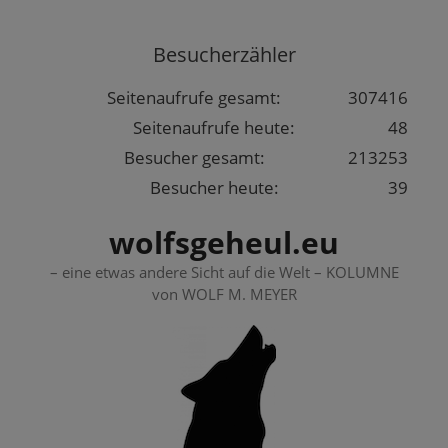
Springe
zum
Besucherzähler
Inhalt
Seitenaufrufe gesamt:
307416
Seitenaufrufe heute:
48
Besucher gesamt:
213253
Besucher heute:
39
wolfsgeheul.eu
– eine etwas andere Sicht auf die Welt – KOLUMNE
von WOLF M. MEYER