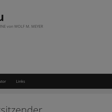
u
LUMNE von WOLF M. MEYER
utor
Links
rsitzender