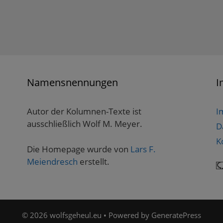
Namensnennungen
I
Autor der Kolumnen-Texte ist
I
ausschließlich Wolf M. Meyer.
D
K
Die Homepage wurde von
Lars F.
Meiendresch
erstellt.
© 2026 wolfsgeheul.eu
• Powered by
GeneratePress