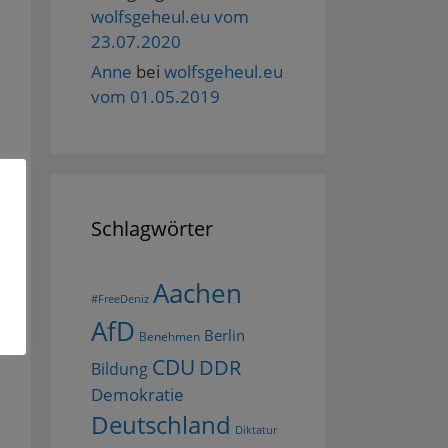
wolfsgeheul.eu vom
23.07.2020
Anne
bei
wolfsgeheul.eu
vom 01.05.2019
Schlagwörter
Aachen
#FreeDeniz
AfD
Berlin
Benehmen
CDU
DDR
Bildung
Demokratie
Deutschland
Diktatur