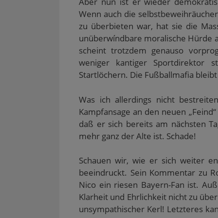
Aber nun ist er wieder demokratis
Wenn auch die selbstbeweihräucher
zu überbieten war, hat sie die Mas
unüberwíndbare moralische Hürde auf
scheint trotzdem genauso vorpro
weniger kantiger Sportdirektor
Startlöchern. Die Fußballmafia bleibt 
Was ich allerdings nicht bestreit
Kampfansage an den neuen „Feind“ R
daß er sich bereits am nächsten Tag
mehr ganz der Alte ist. Schade!
Schauen wir, wie er sich weiter en
beeindruckt. Sein Kommentar zu Ro
Nico ein riesen Bayern-Fan ist. Au
Klarheit und Ehrlichkeit nicht zu über
unsympathischer Kerl! Letzteres kan