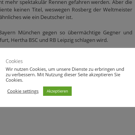
nicht mehr spektakulär Rennen gefahren werden. Aber die
diente keinen Titel, weswegen Rosberg der Weltmeister
hnliches wie ein Deutscher ist.
ch Bayern München gegen so übermächtige Gegner und
kfurt, Hertha BSC und RB Leipzig schlagen wird.
Cookies
Wir nutzen Cookies, um unsere Dienste zu erbringen und
zu verbessern. Mit Nutzung dieser Seite akzeptieren Sie
Cookies.
1
0
Cookie settings
Akzeptieren