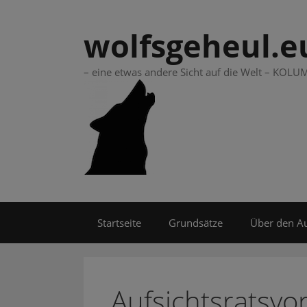
Springe
zum
wolfsgeheul.e
Inhalt
– eine etwas andere Sicht auf die Welt – KO
Startseite
Grundsätze
Über den A
Aufsichtsratsvo