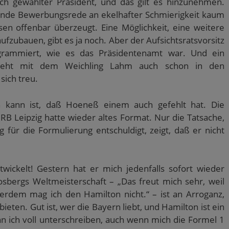
ch gewählter Präsident, und das gilt es hinzunehmen.
nde Bewerbungsrede an ekelhafter Schmierigkeit kaum
sen offenbar überzeugt. Eine Möglichkeit, eine weitere
zubauen, gibt es ja noch. Aber der Aufsichtsratsvorsitz
grammiert, wie es das Präsidentenamt war. Und ein
 steht mit dem Weichling Lahm auch schon in den
sich treu.
en kann ist, daß Hoeneß einem auch gefehlt hat. Die
B Leipzig hatte wieder altes Format. Nur die Tatsache,
 für die Formulierung entschuldigt, zeigt, daß er nicht
twickelt! Gestern hat er mich jedenfalls sofort wieder
sbergs Weltmeisterschaft – „Das freut mich sehr, weil
ßerdem mag ich den Hamilton nicht.“ – ist an Arroganz,
bieten. Gut ist, wer die Bayern liebt, und Hamilton ist ein
n ich voll unterschreiben, auch wenn mich die Formel 1