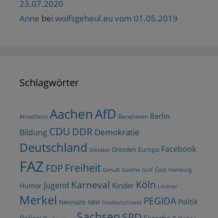
23.07.2020
Anne
bei
wolfsgeheul.eu vom 01.05.2019
Schlagwörter
AfD
Aachen
Berlin
Benehmen
#FreeDeniz
CDU
DDR
Demokratie
Bildung
Deutschland
Facebook
Dresden
Europa
Diktatur
FAZ
Freiheit
FDP
Gott
Goethe
Golf
Hamburg
Genuß
Köln
Karneval
Jugend
Kinder
Humor
Lindner
Merkel
PEGIDA
Politik
Neonazis
NRW
Ostdeutschland
Sachsen
SPD