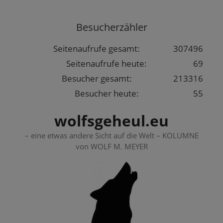
Springe
zum
Besucherzähler
Inhalt
Seitenaufrufe gesamt:
307496
Seitenaufrufe heute:
69
Besucher gesamt:
213316
Besucher heute:
55
wolfsgeheul.eu
– eine etwas andere Sicht auf die Welt – KOLUMNE
von WOLF M. MEYER