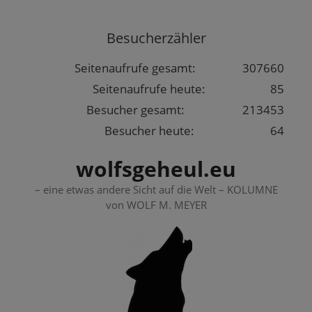
Springe
zum
Besucherzähler
Inhalt
Seitenaufrufe gesamt:
307660
Seitenaufrufe heute:
85
Besucher gesamt:
213453
Besucher heute:
64
wolfsgeheul.eu
– eine etwas andere Sicht auf die Welt – KOLUMNE
von WOLF M. MEYER