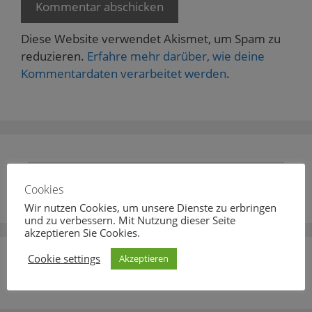
Diese Website verwendet Akismet, um Spam zu
reduzieren.
Erfahre mehr darüber, wie deine
Kommentardaten verarbeitet werden
.
Suche
nach:
Cookies
Wir nutzen Cookies, um unsere Dienste zu erbringen
und zu verbessern. Mit Nutzung dieser Seite
akzeptieren Sie Cookies.
Cookie settings
Akzeptieren
Facebook-Seite