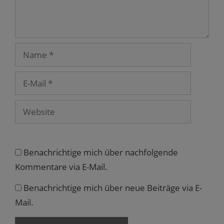
i
f
e
e
n
n
n
t
t
e
n
e
)
)
t
e
t
)
u
)
e
m
Name
F
e
n
s
E-
t
e
Mail
r
g
e
Website
ö
f
f
n
e
t
)
Benachrichtige mich über nachfolgende
Kommentare via E-Mail.
Benachrichtige mich über neue Beiträge via E-
Mail.