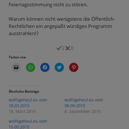
Feiertagsstimmung nicht zu stören.
Warum können nicht wenigstens die Öffentlich-
Rechtlichen ein angepaßt würdiges Programm
ausstrahlen!?
2
0
Teilen via:
K
K
K
K
K
l
l
l
l
l
i
i
i
i
i
c
c
c
c
c
k
k
k
k
k
e
e
,
,
,
n
n
u
u
u
Ähnliche Beiträge
,
,
m
m
m
u
u
a
ü
a
wolfsgeheul.eu vom
wolfsgeheul.eu vom
m
m
u
b
u
e
a
f
e
f
18.03.2015
08.09.2015
i
u
F
r
P
18. März 2015
8. September 2015
n
f
a
T
i
e
W
c
w
n
m
h
e
i
t
wolfsgeheul.eu vom
F
a
b
t
e
r
t
o
t
r
15.05.2015