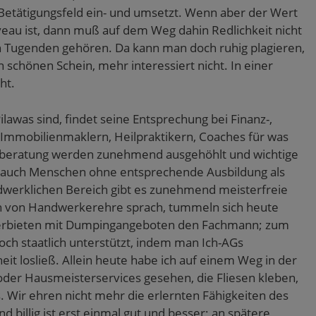
etätigungsfeld ein- und umsetzt. Wenn aber der Wert
veau ist, dann muß auf dem Weg dahin Redlichkeit nicht
 Tugenden gehören. Da kann man doch ruhig plagieren,
schönen Schein, mehr interessiert nicht. In einer
ht.
awas sind, findet seine Entsprechung bei Finanz-,
Immobilienmaklern, Heilpraktikern, Coaches für was
erberatung werden zunehmend ausgehöhlt und wichtige
e auch Menschen ohne entsprechende Ausbildung als
ndwerklichen Bereich gibt es zunehmend meisterfreie
h von Handwerkerehre sprach, tummeln sich heute
terbieten mit Dumpingangeboten den Fachmann; zum
och staatlich unterstützt, indem man Ich-AGs
it losließ. Allein heute habe ich auf einem Weg in der
 oder Hausmeisterservices gesehen, die Fliesen kleben,
 Wir ehren nicht mehr die erlernten Fähigkeiten des
d billig ist erst einmal gut und besser; an spätere