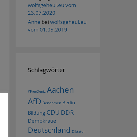
wolfsgeheul.eu vom
23.07.2020
Anne
bei
wolfsgeheul.eu
vom 01.05.2019
Schlagwörter
Aachen
#FreeDeniz
AfD
Berlin
Benehmen
CDU
DDR
Bildung
Demokratie
Deutschland
Diktatur