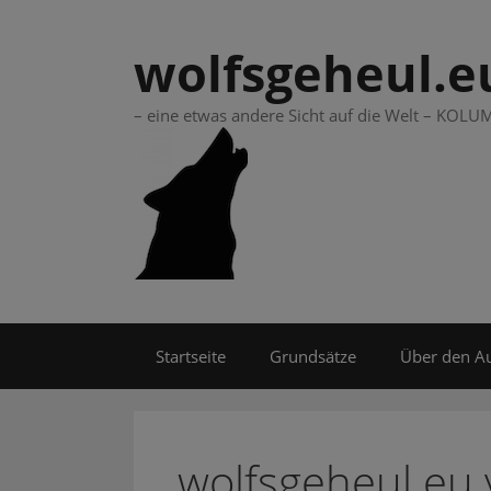
Springe
zum
wolfsgeheul.e
Inhalt
– eine etwas andere Sicht auf die Welt – KO
Startseite
Grundsätze
Über den A
wolfsgeheul.eu