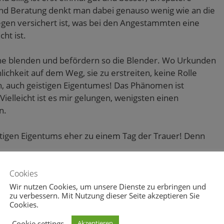
nd Beratung denkt man dabei genauso wenig wie an die
gen versichert ist, was bei den Angestammten eine
cht ist.
rne blenden und befördern so die Blender. Wo Urkunden
hlichkeit auf dem Weg, sie zu erstreiten, keine Rolle
, auch geistigen Eigentumes! Das Phänomen ist
 Vielleicht ist es mir gelungen, wenigsten einen
n.
istigen Eigentums eher zu einem Tag der Trauer! Denn
des deutschen Bieres“. Da kann man sich die Welt ja
Cookies
Wir nutzen Cookies, um unsere Dienste zu erbringen und
zu verbessern. Mit Nutzung dieser Seite akzeptieren Sie
Cookies.
Cookie settings
Akzeptieren