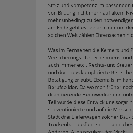
Stolz und Kompetenz im passenden B
von Bildung nicht mehr auf altem Ni
mehr unbedingt zu den notwendigen
am Ende geht es ohnehin nur um den 
solchen Welt zählen Ehrensachen nic
Was im Fernsehen die Kerners und Pil
Versicherungs-, Unternehmens- und 
auch immer etc.. Rechts- und Steu
und durchaus komplizierte Bereich
Betätigung erlaubt. Ebenfalls im ha
Berufsbilder. Da wo man früher noc
dilenttierende Heimwerker und un
Teil wurde diese Entwicklung sogar n
subventionierte und auf die Menschhe
Stadt drei Lieferwagen solcher Bau-
Trockenbau ausführen und ähnliches.
Anderen. Alles reguliert der Markt, un