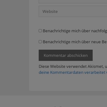
Mail
F
e
Website
n
s
t
e
r
g
e
Benachrichtige mich über nachfol
ö
f
f
n
Benachrichtige mich über neue Beit
e
t
)
Diese Website verwendet Akismet, 
deine Kommentardaten verarbeitet