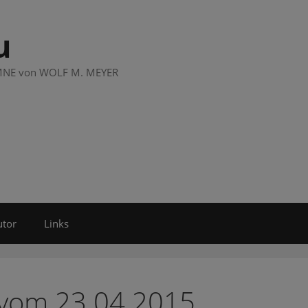
u
LUMNE von WOLF M. MEYER
utor
Links
 vom 23.04.2015