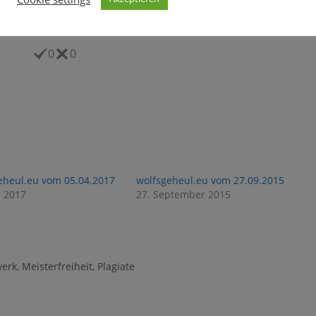
0
0
eheul.eu vom 05.04.2017
wolfsgeheul.eu vom 27.09.2015
l 2017
27. September 2015
erk
,
Meisterfreiheit
,
Plagiate